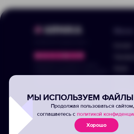
Меню
© 2025 ООО «Арника-Гифтс»
Каталог
Портфо
Продолжая пользоваться сайтом,
Акции
отправляя информацию через формы,
вы подтвержаете своё согласие на
Услуги
обработку ваших персональных данных
Заполни
МЫ ИСПОЛЬЗУЕМ ФАЙЛЫ 
Подписк
Продолжая пользоваться сайтом,
соглашаетесь с
политикой конфиденци
Хорошо