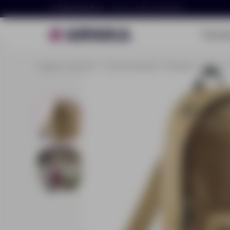
+7 (495) 023-81-13
Пн–Пт, 9:30–18:30 МСК
Портф
Главная
Каталог
Сумки и рюкзаки
Рюкзаки
Рюкзак R