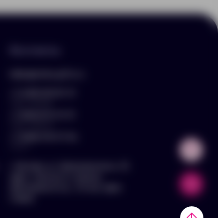
Контакты
hello@arnika-gifts.ru
+7 (495) 023-81-13
отдел продаж
+7 (925) 670-13-13
отдел закупок
+7 (929) 576-37-64
логист
г. Москва, ул. Дмитровское ш., 81,
офис ¾ (вход со стороны
Дмитровского ш., 3 этаж, офис
слева)