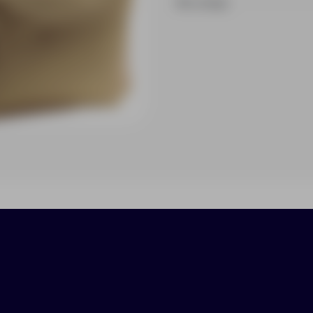
На складе
ики
Нанесение
Доставка
Оплата
 молнии.