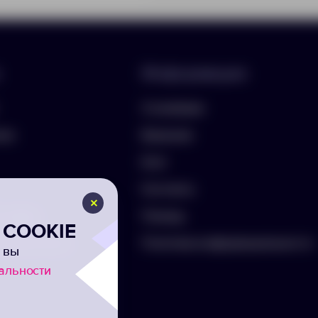
Информация
О компании
лио
Вакансии
Блог
Контакты
ть бриф
Помощь
COOKIE
а на рассылку
Политика конфиденциальности
 вы
альности