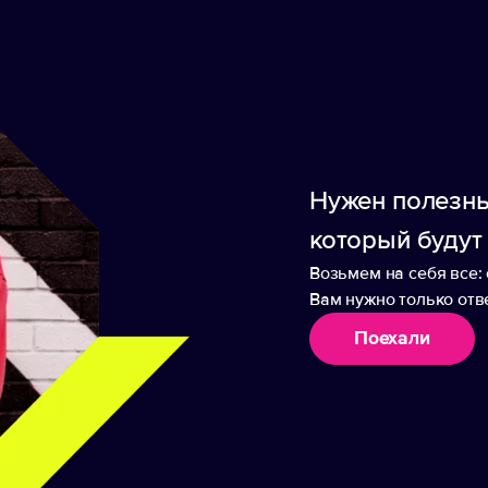
Нужен полезны
который будут
Возьмем на себя все: 
Вам нужно только отве
Поехали
аборы