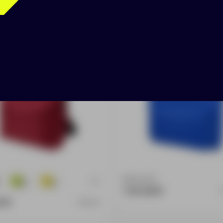
к «Спектр»
Рюкзак «Urban»
Доступно:
0
+6
60
6
1 141.06 ₽
5 ₽
956011