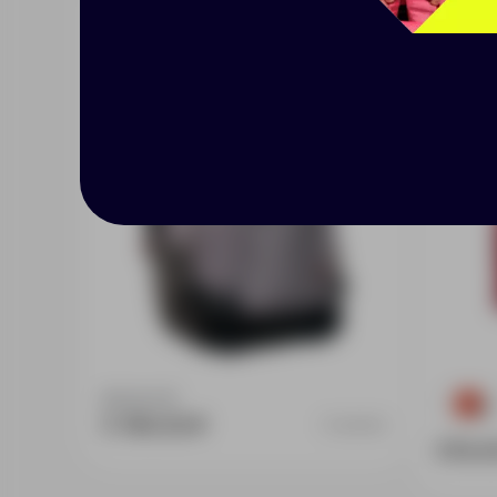
Рюкзак WaveLength, серый
Рюкза
Доступно:
0
18
5 780.00 ₽
14039.10
576.4