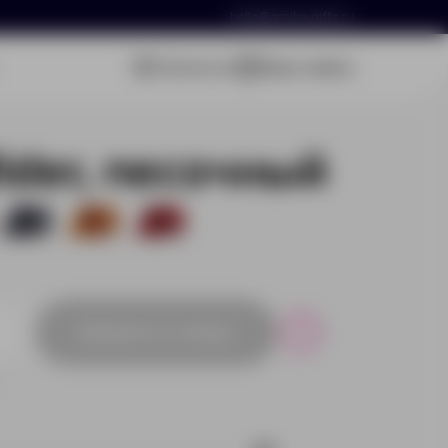
hello@arnika-gifts.ru
Связаться
Ваша заявка
ider, песочный
119
57
105
Добавить в заявку
Р