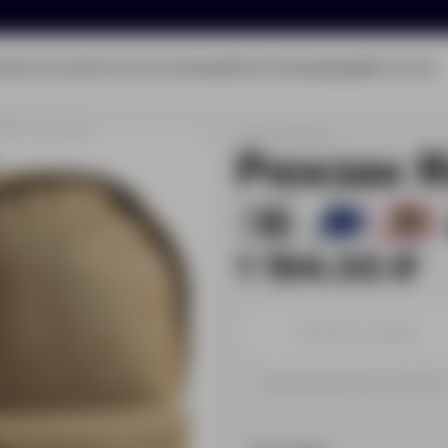
олио
Услуги
Каталог
О компании
Блог
Помощь
Бриф
Контакты
ider, песочный
Артикул:
3864.12
Рюкзак R
2
4
157
1 194.00 ₽
Принимаем заказы от 100 000 