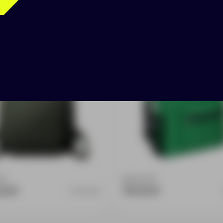
 FlexPack Air,
Рюкзак Unit Easy, зе
ковый
:
0
Доступно:
0
00 ₽
791.00 ₽
15469.90