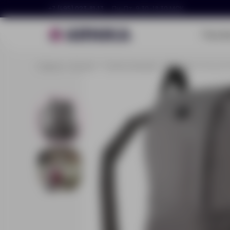
+7 (495) 023-81-13
Пн–Пт, 9:30–18:30 МСК
Портф
Главная
Каталог
Сумки и рюкзаки
Рюкзаки
Рюкзак R