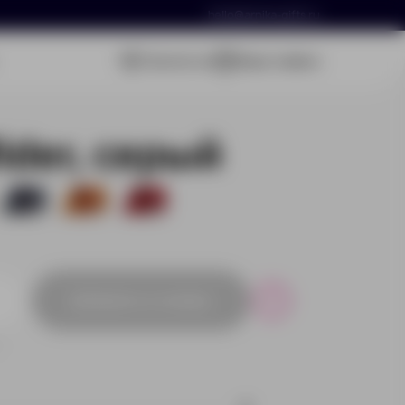
hello@arnika-gifts.ru
Связаться
Ваша заявка
ider, серый
119
57
105
Добавить в заявку
Р