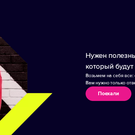
Нужен полезны
который будут
Возьмем на себя все: 
Вам нужно только отве
Поехали
аборы