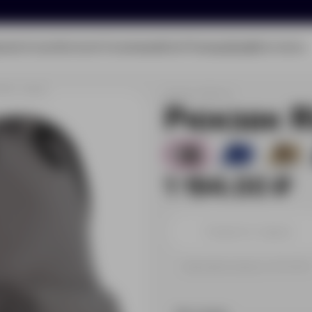
олио
Услуги
Каталог
О компании
Блог
Помощь
Бриф
Контакты
ider, серый
Артикул:
3864.10
Рюкзак R
2
4
157
1 194.00 ₽
Принимаем заказы от 100 000 