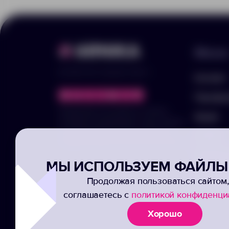
Меню
© 2025 ООО «Арника-Гифтс»
Каталог
Портфо
Продолжая пользоваться сайтом,
Акции
отправляя информацию через формы,
вы подтвержаете своё согласие на
Услуги
обработку ваших персональных данных
Заполни
МЫ ИСПОЛЬЗУЕМ ФАЙЛЫ 
Подписк
Продолжая пользоваться сайтом,
соглашаетесь с
политикой конфиденци
Хорошо