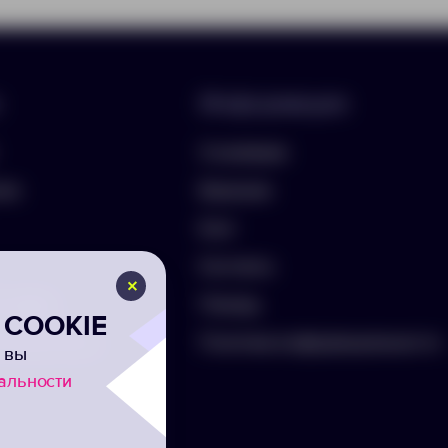
Информация
О компании
лио
Вакансии
Блог
Контакты
ть бриф
Помощь
COOKIE
а на рассылку
Политика конфиденциальности
 вы
альности