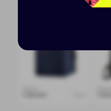
Рюкзак Landon Go M, синий
Рюкзак
олив
Доступно:
1
Доступно
5 490.00 ₽
5 150.
15168.40