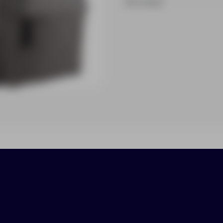
На складе
ики
Нанесение
Доставка
Оплата
 молнии.