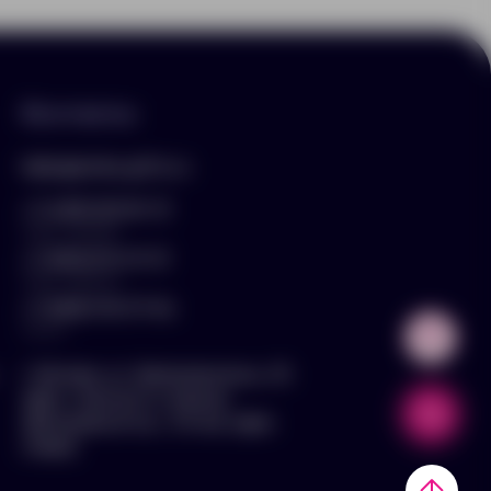
Контакты
hello@arnika-gifts.ru
+7 (495) 023-81-13
отдел продаж
+7 (925) 670-13-13
отдел закупок
+7 (929) 576-37-64
логист
г. Москва, ул. Дмитровское ш., 81,
офис ¾ (вход со стороны
Дмитровского ш., 3 этаж, офис
слева)