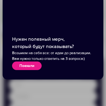
Нужен полезный мерч,
который будут показывать?
Возьмем на себя все: от идеи до реализации.
Вам нужно только ответить на 3 вопроса:)
Поехали
Ждем вас в гости
Оставьте свои контакты, и наши менеджеры
свяжутся с вами в ближайшее время