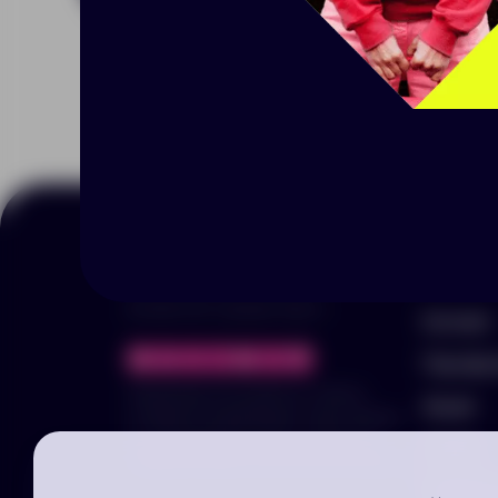
Меню
© 2025 ООО «Арника-Гифтс»
Каталог
Портфо
Продолжая пользоваться сайтом,
Акции
отправляя информацию через формы,
вы подтвержаете своё согласие на
Услуги
обработку ваших персональных данных
Заполни