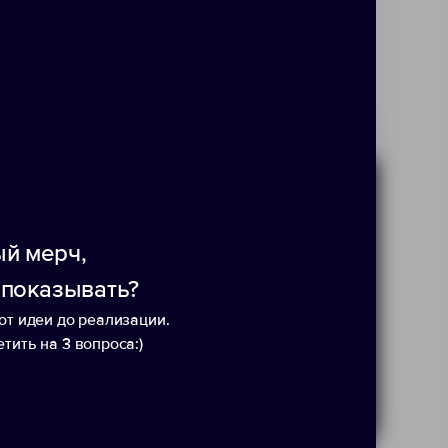
ес
й мерч,
 показывать?
от идеи до реализации.
х данных в
ых
тить на 3 вопроса:)