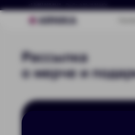
+7 (495) 023-81-13
Пн–Пт, 9:30–18:30 МСК
Портф
Рассылка
о мерче и подар