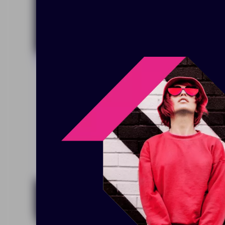
В
Нажимая к
с