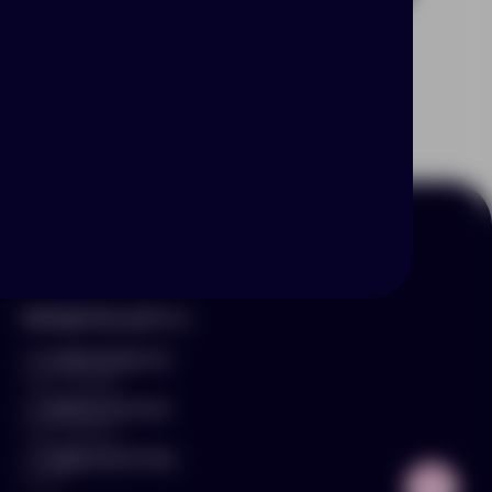
Контакты
hello@arnika-gifts.ru
+7 (495) 023-81-13
отдел продаж
+7 (925) 670-13-13
отдел закупок
+7 (929) 576-37-64
логист