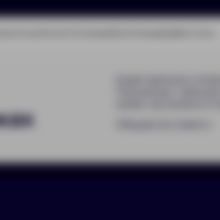
олио
Услуги
Каталог
О компании
Блог
Помощь
Бриф
Контакты
Будем присылать полез
Письма будут приходит
момент вы сможете отп
ках
Обещаем не спамить!