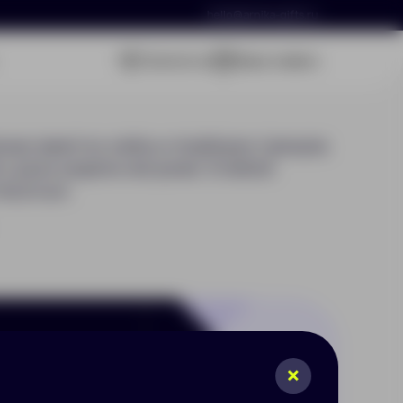
hello@arnika-gifts.ru
Связаться
Ваша заявка
ные заметки, кейсы и подборки трендов.
ь раз в неделю или реже. В любой
исаться.