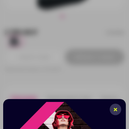
2 199.48 ₽
12019200
1
Добавить в заявку
Принимаем заказы от 100 000 Р
Описание
Характеристики
Нанесени
Сумка для планшета Graphite. Основное отделение
уплотнено для iPad или планшета. Передний клапан с
карманом на молнии и открытым карманом с обратной
стороны. Регулируемый ремень на плечо. 600D