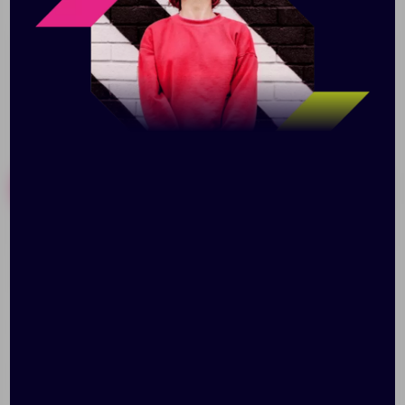
Полиэстер.
Похожие товары
Готовые наборы
Экшн-камера Digma
Органайзер для кабеля
DiCam 520, серая
и наушников «Roll»