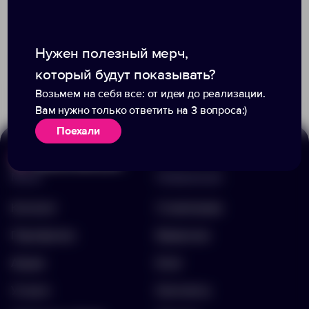
Нужен полезный мерч,
Доступно:
0
383
5772
7 090.00 ₽
14749
который будут показывать?
3.90 ₽
629566
Возьмем на себя все: от идеи до реализации.
Вам нужно только ответить на 3 вопроса:)
Поехали
Меню
Информация
Каталог
О компании
Портфолио
Вакансии
Акции
Блог
Услуги
Контакты