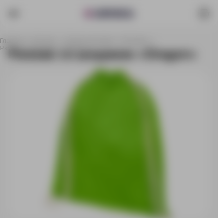
Главная
Каталог
Сумки и рюкзаки
Рюкзаки
Рюкзак со шнурком «Oregon»
Рюкзак со шнурком «Oregon»