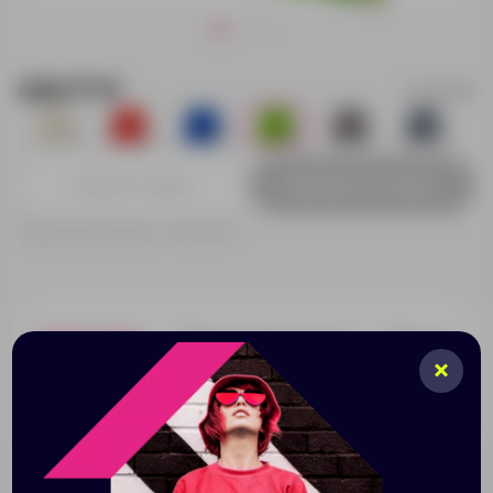
426.77 ₽
12057563
17
5
114
260
108
120
Добавить в заявку
Принимаем заказы от 100 000 Р
Описание
Характеристики
Нанесени
Большое основное отделение затягивается
хлопковым шнурком. Прочность до 5 кг.