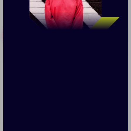
Похожие товары
Готовые наборы
Рюкзак HiPack, черный
Рюкзак для ноутбука
Campus, темно-серый с
черным
Доступно:
0
11 800.00 ₽
Доступно:
0
12962.30