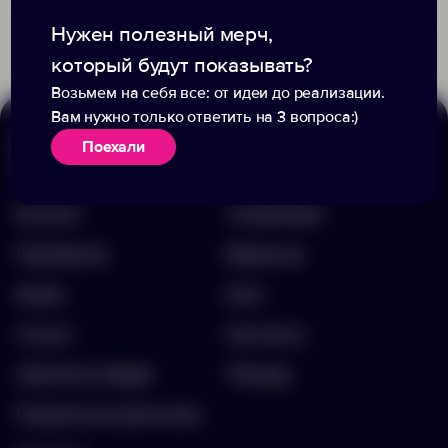
2 996.00 ₽
13648.13
Нужен полезный мерч,
который будут показывать?
Возьмем на себя все: от идеи до реализации.
Вам нужно только ответить на 3 вопроса:)
Поехали
Меню
Информация
Каталог
О компании
Портфолио
Вакансии
Акции
Блог
Услуги
Контакты
Заполнить бриф
Помощь
Подписка на рассылку