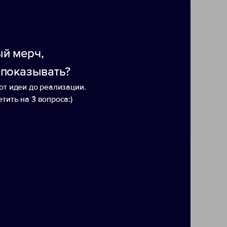
й мерч,
 показывать?
от идеи до реализации.
тить на 3 вопроса:)
Спортивный рюкзак из
Рюкза
сетки на молнии
ноутб
RFID