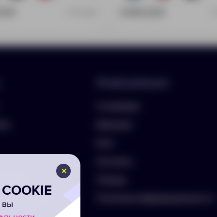
70 ₽
3 676.20 ₽
11942800
Информация
О компании
лио
Вакансии
Блог
Контакты
ть бриф
Помощь
COOKIE
а на рассылку
Политика конфиденциальности
 вы