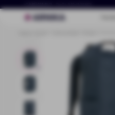
+7 (495) 023-81-13
Пн–Пт, 9:30–18:30 МСК
Портф
Главная
Каталог
Сумки и рюкзаки
Рюкзаки
Легкий р