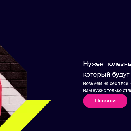
в процессе производства особое внимание удел
яем в поддержку всемирной организации Water.
т все самое необходимое. При производстве э
ом 500 мл и сэкономлено 6,92 л воды (этот пока
ный показатель базируется на надежных данных
бликованных Textile Exchange (Textile Exchange
ial Snapshots 2016 (Material Snapshots 2016 — 
Нужен полезны
который будут
Возьмем на себя все: 
Вам нужно только отве
Поехали
аборы