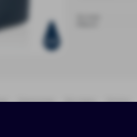
На складе
В Европе
ики
Нанесение
Доставка
Оплата
по-настоящему экологичное производство! Колл
™, наличие которого гарантирует, что в изде