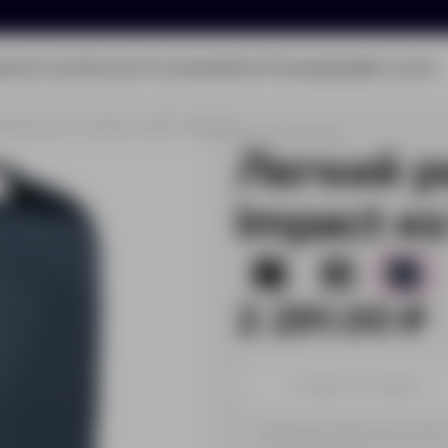
олио
Услуги
Каталог
О компании
Блог
Помощь
Бриф
Контакты
юкзак роллтоп Impact из RPET AWARE™
Артикул:
P762.755
Легкий р
Impact и
5
460
6
2 291.00 ₽
Принимаем заказы от 100 000 