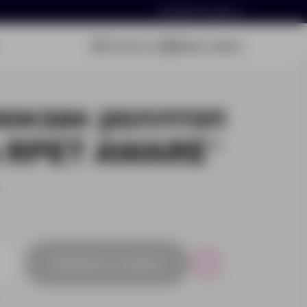
hello@arnika-gifts.ru
Связаться
Ваша заявка
юкзак роллтоп
з RPET AWARE™
Добавить в заявку
Р