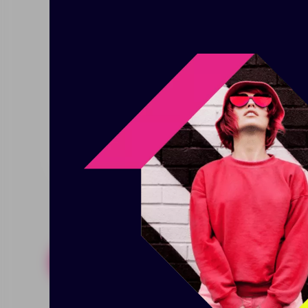
переработанные материалы, а 
продаж коллекции мы перечисл
материала RPET 300D и вмещае
11,6 пластиковых бутылок объем
первичным материалом). Расчет
Оценка жизненного цикла), опу
организация) в их отчете Mater
цикле волокон и материалов).
Похожие товары
Готовые н