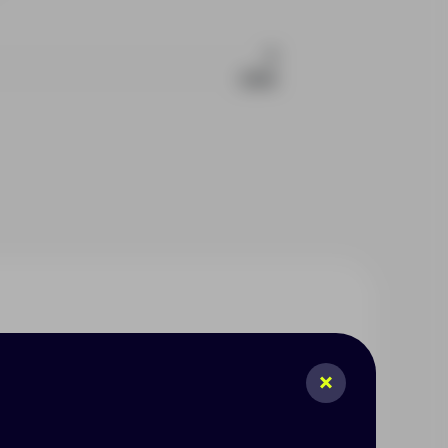
6
3396
екция Impact сделана с
лиях использованы подлинные