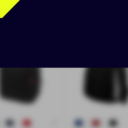
к «Vancouver»
Рюкзак «Colorado»
+2
1
16
5
1
1