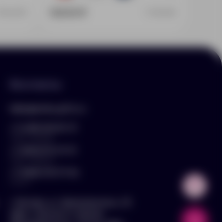
129.00 ₽
19549979
11961906
Контакты
hello@arnika-gifts.ru
+7 (495) 023-81-13
отдел продаж
+7 (925) 670-13-13
отдел закупок
+7 (929) 576-37-64
логист
г. Москва, ул. Дмитровское ш., 81,
офис ¾ (вход со стороны