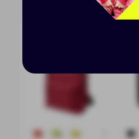
Рюкзак «Спектр»
Рюкза
+6
18
60
6
57