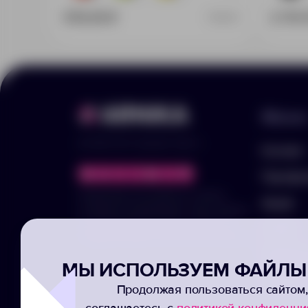
576.45 ₽
2 174.
956011
Меню
© 2025 ООО «Арника-Гифтс»
Каталог
Портфо
Продолжая пользоваться сайтом,
Акции
отправляя информацию через формы,
вы подтвержаете своё согласие на
Услуги
обработку ваших персональных данных
Заполни
МЫ ИСПОЛЬЗУЕМ ФАЙЛЫ 
Подписк
Продолжая пользоваться сайтом,