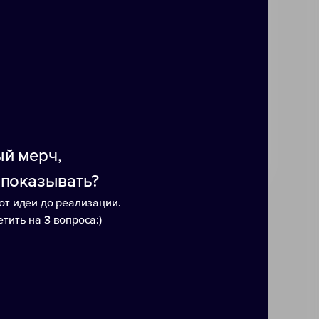
ялось экономии воды. 2% с
org. Рюкзак выполнен из
той модели было переработано
затель основан на сравнении с
 LCA (Life Cycle Assessment —
 — глобальная некоммерческая
набор документов о жизненном
й мерч,
 показывать?
от идеи до реализации.
тить на 3 вопроса:)