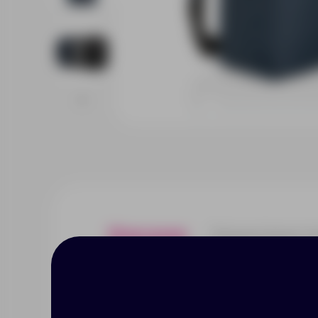
Описание
Характерист
Никакого гринвошинга, только 
добавлением индикатора AWARE