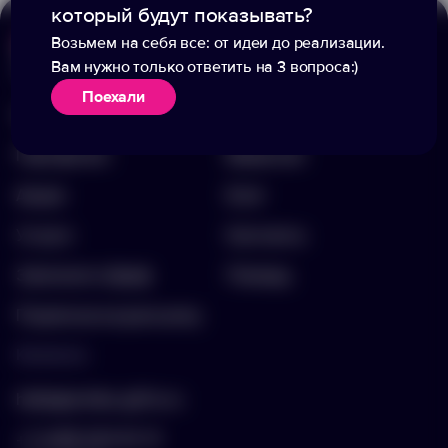
который будут показывать?
Возьмем на себя все: от идеи до реализации.
Вам нужно только ответить на 3 вопроса:)
Меню
Информация
Поехали
Каталог
О компании
Портфолио
Вакансии
Акции
Блог
Услуги
Контакты
Заполнить бриф
Помощь
Подписка на рассылку
Контакты
hello@arnika-gifts.ru
+7 (495) 023-81-13