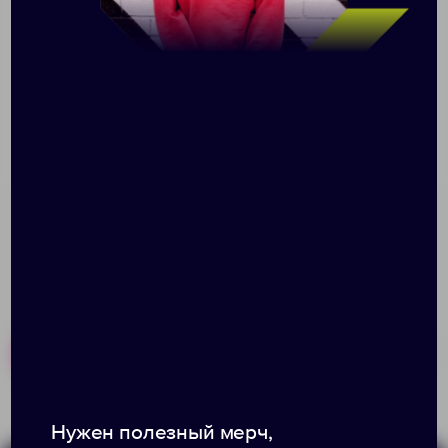
Лопатка для барбекю из серии Paso — простой и
стильный аксессуар, который пригодится на отдыхе.
С помощью прочной лопатки, изготовленной из
нержавеющей стали, можно без труда перевернуть
и мясо, и нежную рыбу. Ручка из натуральной
древесины ясеня хорошо отшлифована и не скользит
в руке. Она не нагревается, поэтому готовка на
природе пройдет с комфортом и удовольствием.
Похожие товары
Готовые наборы
Нужен полезный мерч,