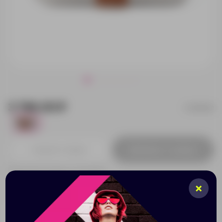
3 746.00 ₽
V269102
0
Добавить в заявку
Принимаем заказы от 100 000 Р
Описание
Характеристики
Нанесени