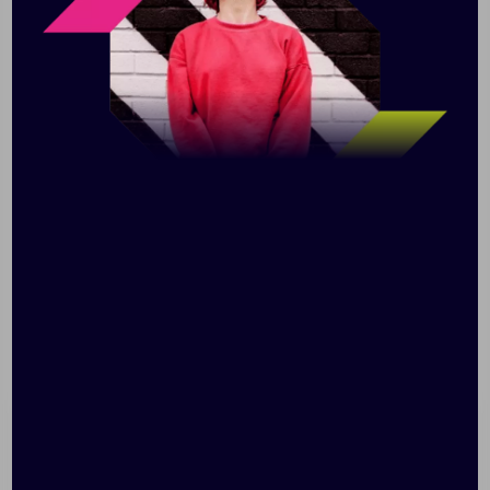
Ланч-бокс Ciro — это экологичность,
функциональность и стиль. Он изготовлен из
переработанной нержавеющей стали, а его крышка —
из сертифицированной FSC® древесины акации.
Прочный ремешок из полиуретана снабжен
застежкой-липучкой: переносить ланч-бокс в сумке
или рюкзаке будет удобно и безопасно. Забудьте
про одноразовые тарелки — контейнер для еды от
XD Connects прослужит долгое время и пригодится в
путешествиях, поездках и в офисе. Обратите
внимание: ланч-бокс не подходит для
посудомоечной машины, мыть его нужно вручную.
Поставляется в крафтовой упаковке.
Сертифицировано RCS. Эта сертификация
полностью контролирует путь поставок
переработанных материалов и гарантирует их
наличие в изделии.