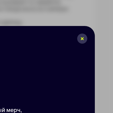
 показывает оставшийся в
 Charge в вольтах и амперах.
ightning.
ажно обратить внимание на
 1,5 A
ержкой функции QC 3.0
й мерч,