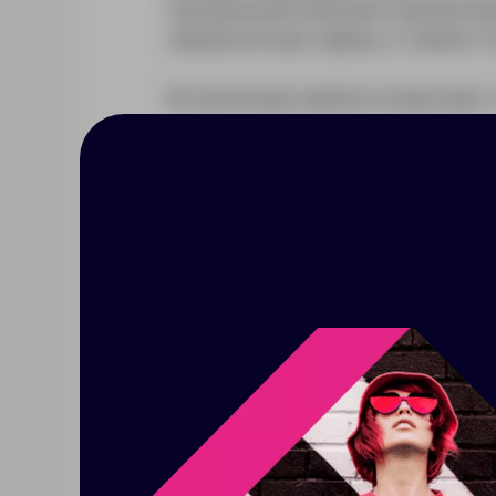
прозрачной панелью хорошо ви
аккумуляторе заряд, а также о
Встроенные кабели позволяют з
Коллекция Trellis особенно хо
прозрачность и открытость би
Литий-полимерный аккумулятор
Емкость: 10000 мАч
Функция быстрой зарядки Quick Ch
Поддержка технологии Power Deliver
Количество циклов заряда-разряда
Входные параметры:
– Micro USB: 5 В, 2 A; 9 В, 2 A; Type-C
Выходные параметры:
– Тype-C, Lightning (кабели): 5 В, 2 А
Время зарядки: до 3 часов при исп