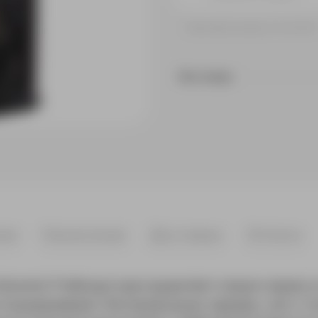
Принимаем заказы от 100 000 
На складе
ики
Нанесение
Доставка
Оплата
iscend Trellis выгодно выделяет новую серию 
е поддерживают беспроводную зарядку, зато то