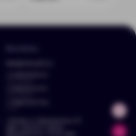
Контакты
hello@arnika-gifts.ru
+7 (495) 023-81-13
отдел продаж
+7 (925) 670-13-13
отдел закупок
+7 (929) 576-37-64
логист
г. Москва, ул. Дмитровское ш., 81,
офис ¾ (вход со стороны
Дмитровского ш., 3 этаж, офис