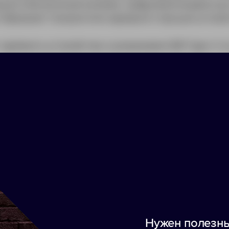
дна электронная начинка. Цифровой индикатор
тображает показатели зарядного процесса Quick
аряжать устройства с разъемами USB Type-C и L
рошо впишется в контекст коммуникации, если в
знеса.
arge
y (18 Вт) c выхода Type-C на корпусе
: не менее 400
 (на корпусе): 5 В, 2 A; 9 В, 2 A/12 В, 1,5 A
; USB-А QC, Type-C QC и PD (на корпусе): 5 В, 2 A; 9 В, 2 A/12 В,
ользовании зарядного устройства с разъемом Type-C и подд
Нужен полезны