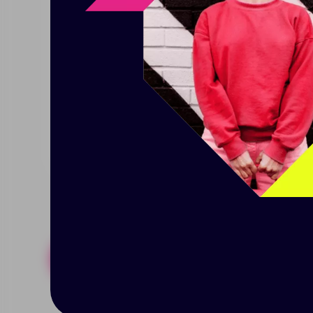
Точность показаний индикатора ± 7
Перед началом использования акк
В комплекте кабель с разъемом Ty
Кабель в комплекте предназначен для з
моделей Apple).
Для быстрой зарядки используйте кабел
Размер: 9,4х5,4х3,8 см; упаковка 15х7,3х
Похожие товары
Готовые н