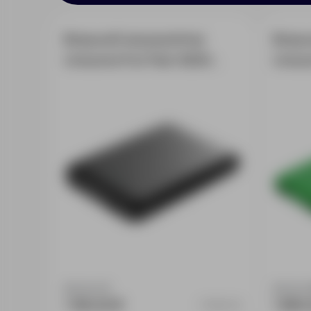
Внешний аккумулятор
Внешн
Uniscend Full Feel 5000
Unisc
мАч, черный
10000
Доступно:
0
Доступно
1 190.00 ₽
1 890.
19992.30