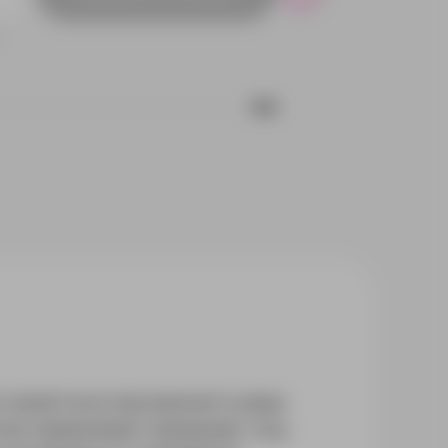
Р
140
устройств из прозаичного ряда
чно привлекают внимание: под