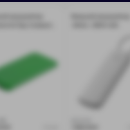
ий аккумулятор
Внешний аккумулято
end All Day Compact
«Флэт», 3000 mAh
 мАч, зеленый
:
59
Доступно:
0
00 ₽
1 846.90 ₽
3419.90