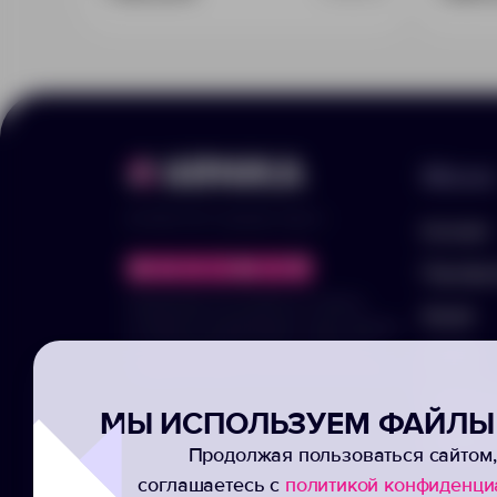
Меню
© 2025 ООО «Арника-Гифтс»
Каталог
Портфо
Продолжая пользоваться сайтом,
Акции
отправляя информацию через формы,
вы подтвержаете своё согласие на
Услуги
обработку ваших персональных данных
Заполни
МЫ ИСПОЛЬЗУЕМ ФАЙЛЫ 
Подписк
Продолжая пользоваться сайтом,
соглашаетесь с
политикой конфиденци