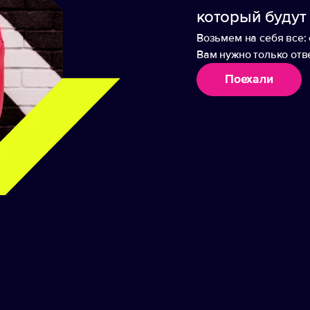
%
который будут
умулятор необходимо полностью зарядить
pe-C
Возьмем на себя все: 
Вам нужно только отве
Поехали
арядки аккумулятора и может не подходить для заряда опре
ь с поддержкой стандарта Power Delivery из комплекта сма
4,1 см
аборы