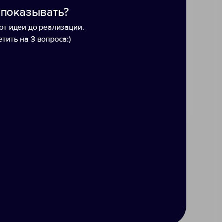
 показывать?
от идеи до реализации.
тить на 3 вопроса:)
деленных смартфонов (в частности,
ртфона или приобретенный отдельно.