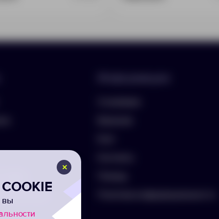
Информация
О компании
лио
Вакансии
Блог
Контакты
ть бриф
Помощь
COOKIE
а на рассылку
Политика конфиденциальности
 вы
альности