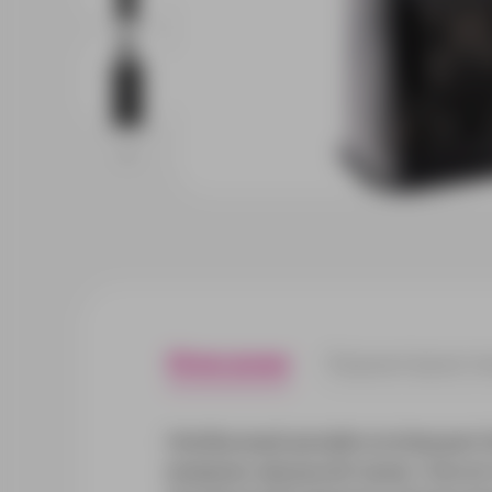
Описание
Характерист
Необычный дизайн коллекции Un
внешних аккумуляторов. Они н