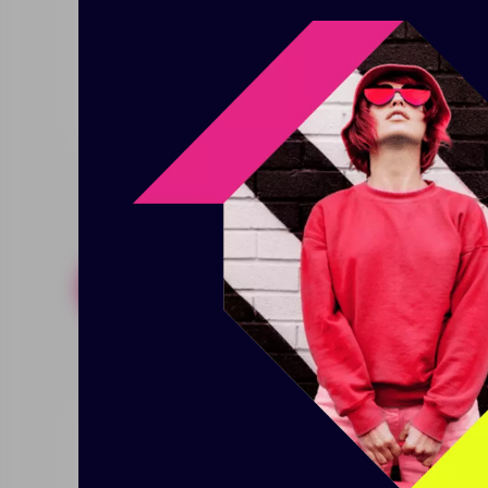
инструкцией по эксплуатации и
материал, цвет и размер сырья
печати.
Похожие товары
Готовые н
Внешний аккумулятор
Внешн
Uniscend Half Day Compact
Trick