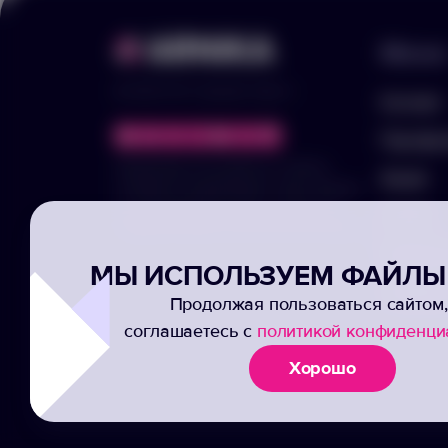
Меню
© 2025 ООО «Арника-Гифтс»
Каталог
Портфо
Продолжая пользоваться сайтом,
Акции
отправляя информацию через формы,
вы подтвержаете своё согласие на
Услуги
обработку ваших персональных данных
Заполни
МЫ ИСПОЛЬЗУЕМ ФАЙЛЫ 
Подписк
Продолжая пользоваться сайтом,
соглашаетесь с
политикой конфиденци
Хорошо