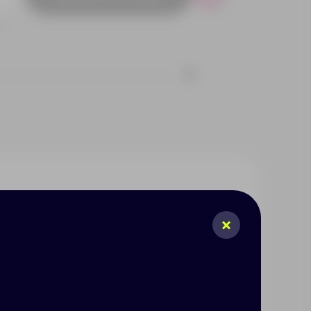
Р
1
й кнопкой включения/
ости батареи. Вход Micro USB
 В/3.1 А макс., общая мощность
лена длиной 30 см,