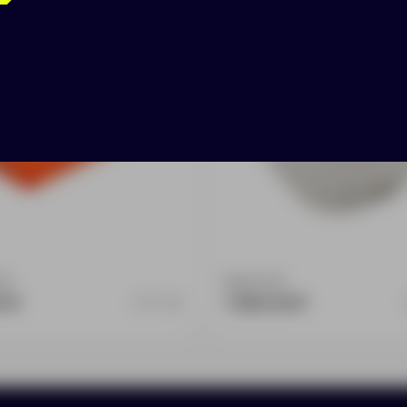
серый
:
0
Доступно:
0
0 ₽
1 590.00 ₽
11777.20