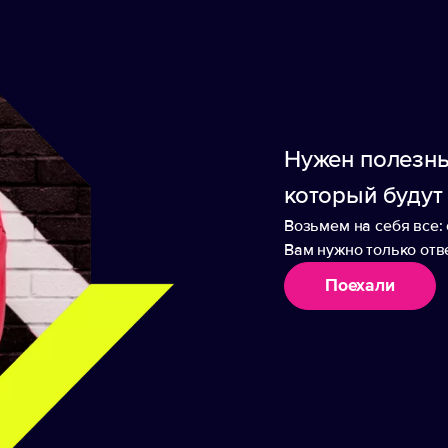
 подарочной коробкой из крафт-бумаги. Поскол
 могут быть разными, что, в свою очередь, може
Нужен полезны
который будут
Возьмем на себя все: 
Вам нужно только отве
аборы
Поехали
ий аккумулятор Easy
Внешний аккумулято
, 4000 мАч, оранжевый
Pebble 5200 мАч, свет