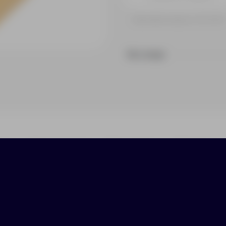
Принимаем заказы от 100 000 
На складе
ики
Нанесение
Доставка
Оплата
во емкостью 20 000 мАч из бамбука с сенсорно
 индикаторами для отображения оставшейся емк
ход Type-C 5 В/3.1 А макс., двойной выход USB-A 5
ым кабелем Type-C - Type-C 3 А из термополиэти