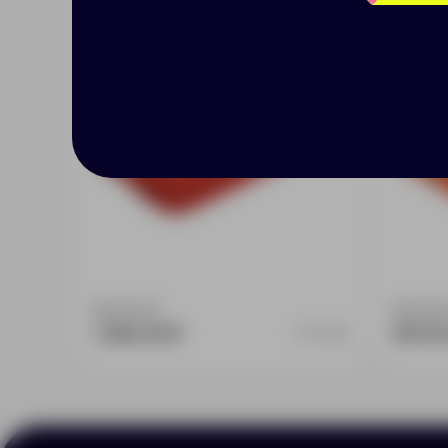
5000 мAч, красный
Доступно:
0
Доступно
1 390.00 ₽
697.0
5779.50