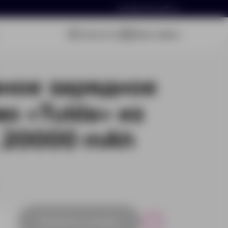
hello@arnika-gifts.ru
Связаться
Ваша заявка
ное зарядное
о «Tulda» из
 20000 mAh
Добавить в заявку