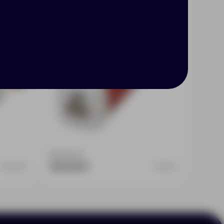
Доступно:
0
340
300.39 ₽
5622.60
392411