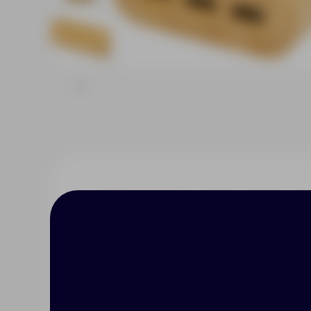
Описание
Характерист
Портативное зарядное устройст
выключения и 4 светодиодными
5 В/2 А, вход Type-C 5 В/3 А, вы
15.5 Вт. Поставляется с зарядн