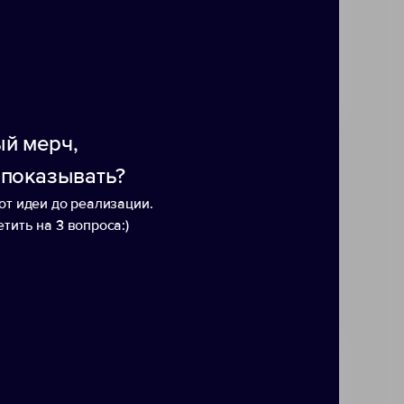
ьку бамбук — природный
т повлиять на итоговый вид
й мерч,
 показывать?
от идеи до реализации.
тить на 3 вопроса:)
р
Внешний аккумулятор
Внеш
ло-
«Ангра», 2200 mAh
«Бра