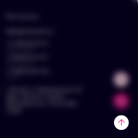
Контакты
hello@arnika-gifts.ru
+7 (495) 023-81-13
отдел продаж
+7 (925) 670-13-13
отдел закупок
+7 (929) 576-37-64
логист
г. Москва, ул. Дмитровское ш., 81,
офис ¾ (вход со стороны
Дмитровского ш., 3 этаж, офис
слева)