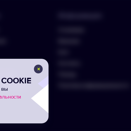
Информация
О компании
лио
Вакансии
Блог
Контакты
ть бриф
Помощь
COOKIE
а на рассылку
Политика конфиденциальности
 вы
альности