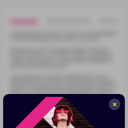
Описание
Характеристики
Нанесени
Соковыжималка позволит насладиться полезнейшим
цитрусовым фрешем как в офисе, так и дома.
В комплект входят 2 сменные насадки: маленькая
поможет выжать сок из лимона, лайма, мандарина и
клементина, большая — из апельсина, грейпфрута и
других крупных цитрусовых.
Насадки вращаются в двух направлениях: так сок
выжимается из плодов до последней капли. Функция
обратного вращения также обеспечивает защиту от
перегрузок: при излишнем надавливании на насадку
мотор начинает вращаться в другую сторону,
снижая нагрузку на механизм.
На кувшин нанесена мерная шкала, незаменимая при
приготовлении освежающих и питательных напитков
и коктейлей на основе натуральных соков.