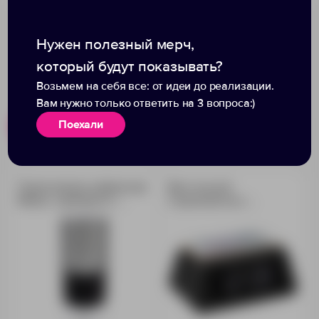
Нужен полезный мерч,
который будут показывать?
Возьмем на себя все: от идеи до реализации.
Вам нужно только ответить на 3 вопроса:)
Поехали
Похожие товары
Готовые наборы
Портативная кофемолка
Настольный
Moxie, серебристо-
стерилизатор с
черная
беспроводной зарядкой
и часами UV Depot,
черный