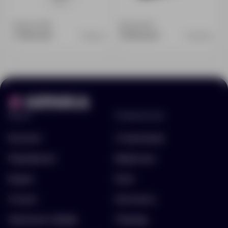
Доступно:
70
Доступно:
0
2 790.00 ₽
3 999.00 ₽
18810.13
13198.30
Меню
Информация
Каталог
О компании
Портфолио
Вакансии
Акции
Блог
Услуги
Контакты
Заполнить бриф
Помощь