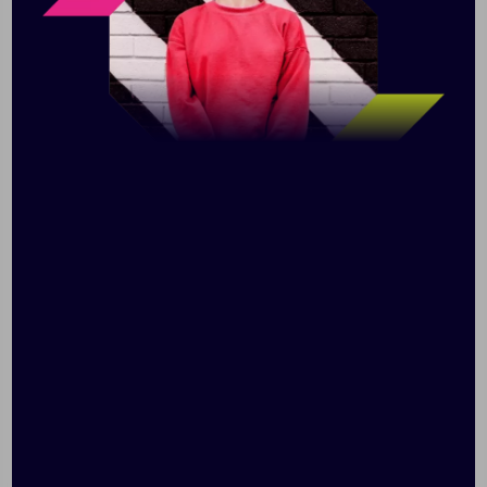
Напряжение 220 В
Мощность 40 Вт
Емкость чаши 1,2 л
Длина шнура 1 м
Полностью разборная конструкция для
легкого мытья
2 насадки для фруктов разного диаметра
В комплекте соковыжималка и инструкция по
эксплуатации.
Поставляется в индивидуальной упаковке.
Не оставляйте включенный электроприбор без
присмотра. После использования отключите его
от сети. Перед применением ознакомьтесь с
инструкцией.
Размер: 16,2х20,5х25 см; коробка: 19х17х26 см