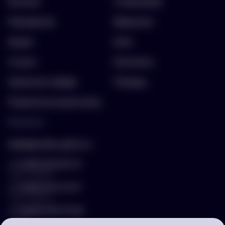
Каталог
О компании
Портфолио
Вакансии
Акции
Блог
Услуги
Контакты
Заполнить бриф
Помощь
Подписка на рассылку
Контакты
hello@arnika-gifts.ru
+7 (495) 023-81-13
отдел продаж
+7 (925) 670-13-13
отдел закупок
+7 (929) 576-37-64
логист