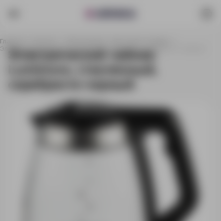
Главная
Каталог
Электроника
Бытовая техника
Электрический чайник Lumimore, стеклянный, серебристо-черный
Электрический чайник
Lumimore, стеклянный,
серебристо-черный