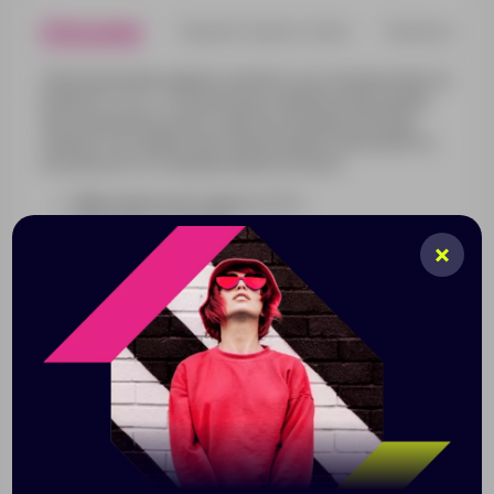
Описание
Характеристики
Нанесени
Электрический чайник Lumimore за считаные минуты
вскипятит до 1,7 литров воды! Прибор оборудован
эргономичной ручкой, скрытым нагревательным
элементом и ярким световым индикатором работы.
На корпусе есть мерная шкала в литрах.
Максимальная емкость 1,7 л
Напряжение 240 В
Мощность 1850–2200 Вт
Мерная шкала
Скрытый нагревательный элемент из
нержавеющей стали
Индикатор включения
Защита от перегрева
Защита от включения без воды
Автоматическое отключение
Вращение на подставке на 360°