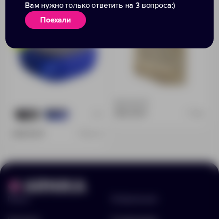
Вам нужно только ответить на 3 вопроса:)
Chubby, синяя
Поехали
Доступно:
0
450.00 ₽
7484
+2
963
0
829.00 ₽
7557.40
Меню
Информация