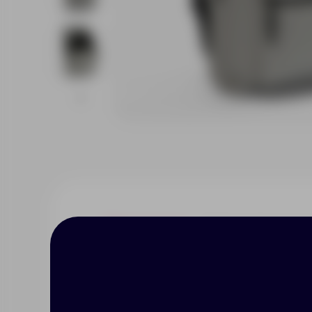
Описание
Характерист
Базовый городской рюкзак с мя
Объем 10 л