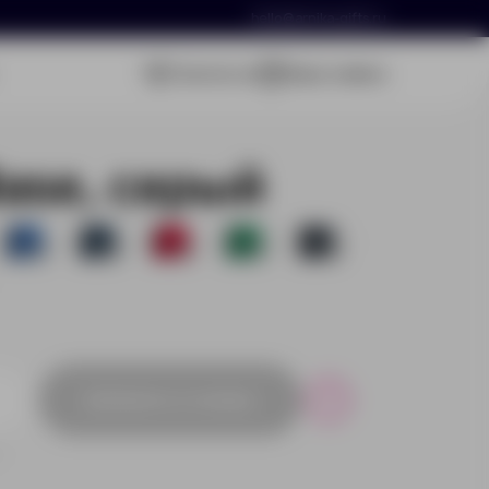
hello@arnika-gifts.ru
Связаться
Ваша заявка
ase, серый
5758
5685
3813
1813
392
Добавить в заявку
Р