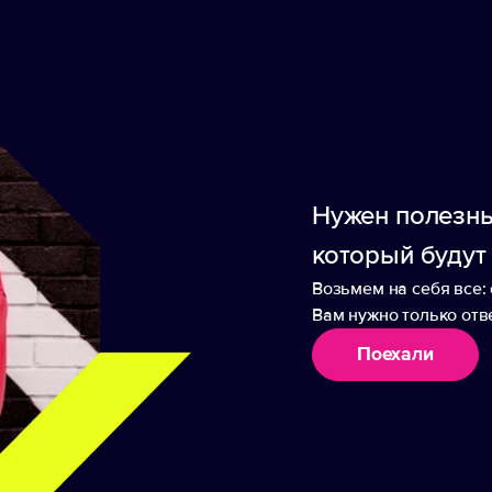
Нужен полезны
который будут
Возьмем на себя все: 
Вам нужно только отве
Поехали
аборы