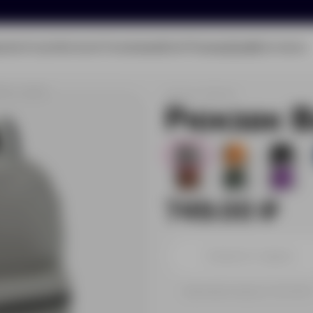
олио
Услуги
Каталог
О компании
Блог
Помощь
Бриф
Контакты
ase, серый
Артикул:
13920.10
Рюкзак B
819
2449
17055
841
1023
531
749.00 ₽
Принимаем заказы от 100 000 