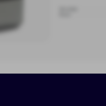
На складе
В пути
ики
Нанесение
Доставка
Оплата
гкими уплотненными лямками и спинкой.