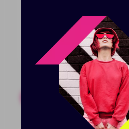
Выдерживает нагрузку до 10 кг
Большое центральное отделение
Наружный карман на молнии
Анатомические лямки
Размер: 29х41х9 см
Похожие товары
Готовые н