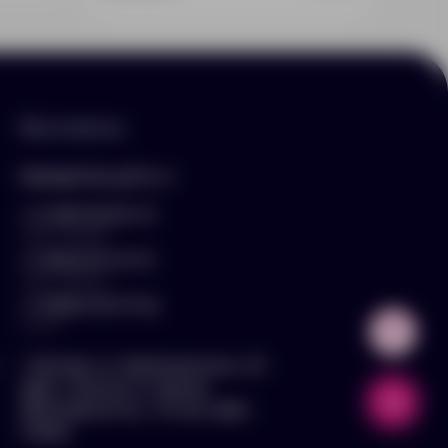
Контакты
hello@arnika-gifts.ru
+7 (495) 023-81-13
отдел продаж
+7 (925) 670-13-13
отдел закупок
+7 (929) 576-37-64
логист
г. Москва, ул. Дмитровское ш., 81,
офис ¾ (вход со стороны
Дмитровского ш., 3 этаж, офис
слева)