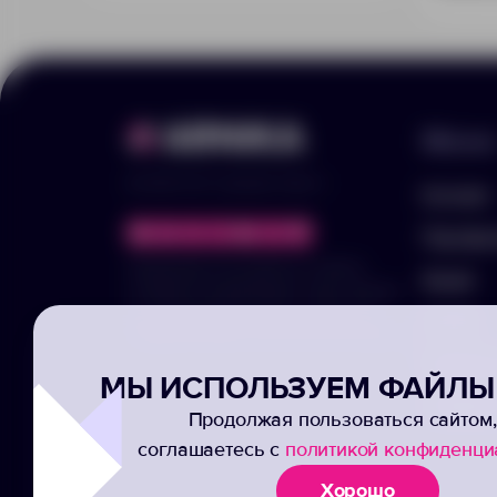
Меню
© 2025 ООО «Арника-Гифтс»
Каталог
Портфо
Продолжая пользоваться сайтом,
Акции
отправляя информацию через формы,
вы подтвержаете своё согласие на
Услуги
обработку ваших персональных данных
Заполни
МЫ ИСПОЛЬЗУЕМ ФАЙЛЫ 
Подписк
Продолжая пользоваться сайтом,
соглашаетесь с
политикой конфиденци
Хорошо