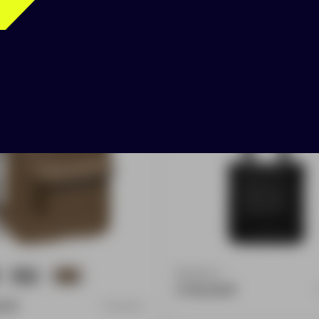
к Melango,
Рюкзак-трансформер
чневый
ringLink с отстегива
карманом, черный
Доступно:
1
707
447
4 110.00 ₽
0 ₽
12450.12