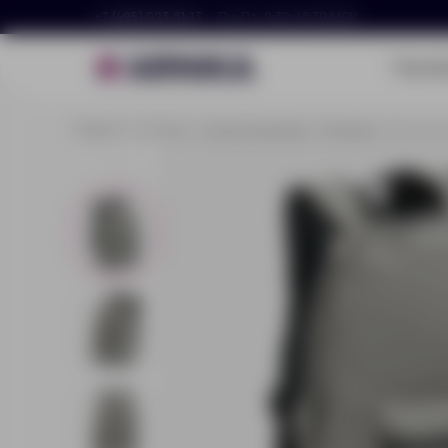
+7 (495) 023-81-13
Пн–Пт, 9:30–18:30 МСК
Портф
Главная
Каталог
Сумки и рюкзаки
Рюкзаки
Рюкзак B