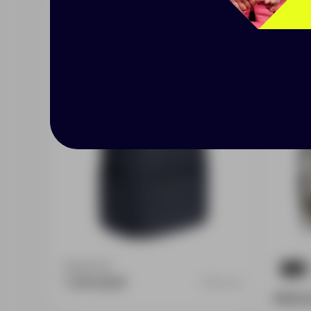
Рюкзак Locus, темно-синий
Рюкза
кори
Доступно:
0
1254
1 274.00 ₽
11344.40
999.0