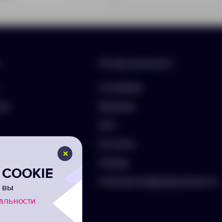
Информация
О компании
лио
Вакансии
Блог
Контакты
ть бриф
Помощь
COOKIE
а на рассылку
Политика конфиденциальности
 вы
альности