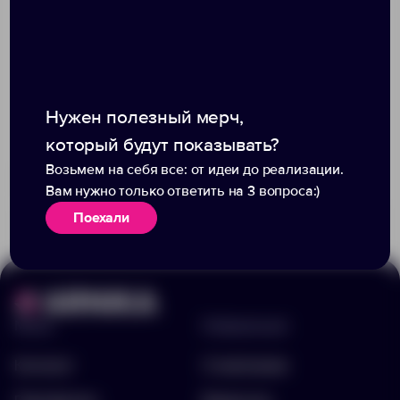
Нужен полезный мерч,
который будут показывать?
Доступно:
Возьмем на себя все: от идеи до реализации.
0
Доступно:
0
696.00 ₽
996.00 ₽
12672.40
13820.19
Вам нужно только ответить на 3 вопроса:)
Поехали
Меню
Информация
Каталог
О компании