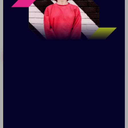
рюкзак может стать хорошим промо-сувениром.
Похожие товары
Готовые наборы
Складной рюкзак
Рюкзак-мешок Carnaby,
Wanderer, темно-серый
зеленый