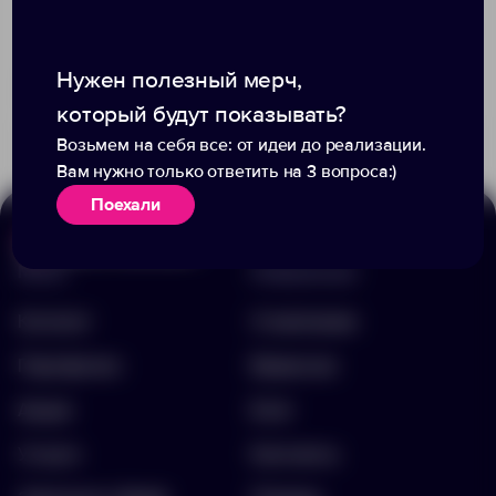
Нужен полезный мерч,
Доступно:
0
Доступно:
0
1 651.00 ₽
186.00 ₽
13256.10
13810.90
который будут показывать?
Возьмем на себя все: от идеи до реализации.
Вам нужно только ответить на 3 вопроса:)
Поехали
Меню
Информация
Каталог
О компании
Портфолио
Вакансии
Акции
Блог
Услуги
Контакты