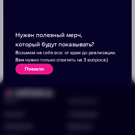
Нужен полезный мерч,
Доступно:
1174
Доступно:
3985
который будут показывать?
120.00 ₽
99.00 ₽
6920.00
6932.00
Возьмем на себя все: от идеи до реализации.
Вам нужно только ответить на 3 вопроса:)
Поехали
Меню
Информация
Каталог
О компании
Портфолио
Вакансии