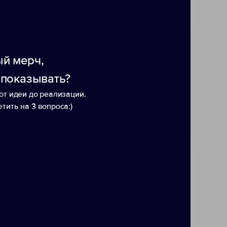
й мерч,
 показывать?
от идеи до реализации.
тить на 3 вопроса:)
Mode
Набор: «Утро джентльмена»
Пода
«Gua