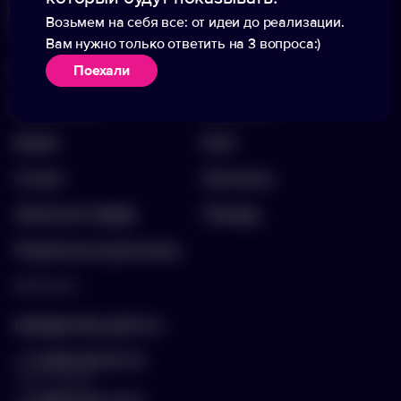
Возьмем на себя все: от идеи до реализации.
Меню
Информация
Вам нужно только ответить на 3 вопроса:)
Каталог
О компании
Поехали
Портфолио
Вакансии
Акции
Блог
Услуги
Контакты
Заполнить бриф
Помощь
Подписка на рассылку
Контакты
hello@arnika-gifts.ru
+7 (495) 023-81-13
отдел продаж