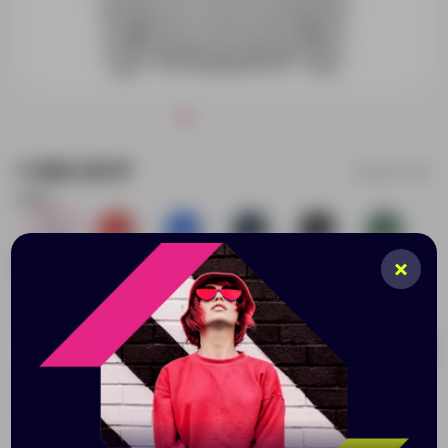
1 306.00 ₽
52103.102/S
Цвет:
213
724
178
476
598
268
Размер:
S
M
L
XL
2XL
213
733
717
852
276
Добавить в заявку
Принимаем заказы от 100 000 Р