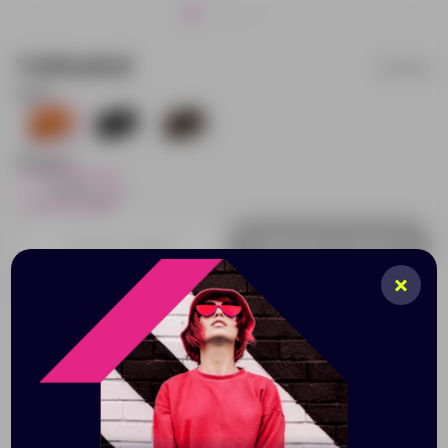
7 670.00 ₽
660094
Цвет:
18
57
29
Размер:
С лого
18
Добавить в заявку
Принимаем заказы от 100 000 Р
Описание
Характеристики
Нанесени
Косметичка, она же Dop Kit, предназначена для