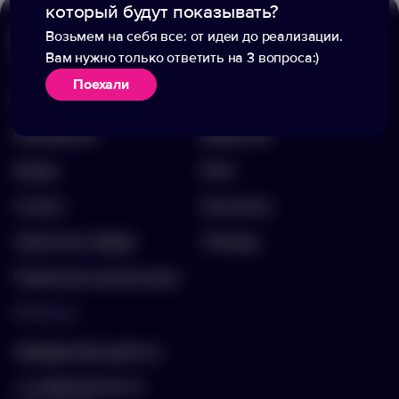
который будут показывать?
Возьмем на себя все: от идеи до реализации.
Вам нужно только ответить на 3 вопроса:)
Меню
Информация
Поехали
Каталог
О компании
Портфолио
Вакансии
Акции
Блог
Услуги
Контакты
Заполнить бриф
Помощь
Подписка на рассылку
Контакты
hello@arnika-gifts.ru
+7 (495) 023-81-13