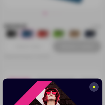
323.92 ₽
113102
1743
1910
2477
1025
1
2462
Добавить в заявку
Принимаем заказы от 100 000 Р
Описание
Характеристики
Нанесени
Футляр для кредитных карт с тремя карманами
надежно защищает лицевую и оборотную часть
карты. Нанесение возможно на обе стороны
картхолдера.