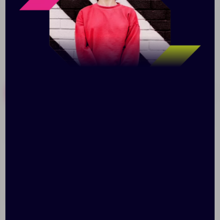
Похожие товары
Готовые наборы
Ключница Apache,
Футляр для визиток
темно-красная
Alegro