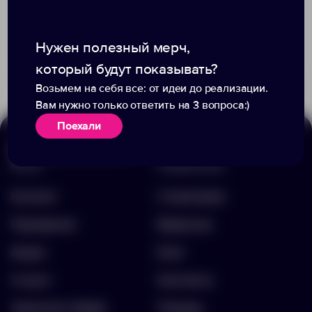
Доступно:
0
Нужен полезный мерч,
+1
220
294
495.00 ₽
254011
который будут показывать?
1 640.00 ₽
13442.05
Возьмем на себя все: от идеи до реализации.
Вам нужно только ответить на 3 вопроса:)
Поехали
Меню
Информация
Каталог
О компании
Портфолио
Вакансии
Акции
Блог
Услуги
Контакты
Заполнить бриф
Помощь