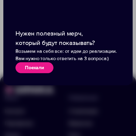
Нужен полезный мерч,
который будут показывать?
Доступно:
0
Доступно:
8
100 000.00 ₽
70.90 ₽
82564
11260803
Возьмем на себя все: от идеи до реализации.
Вам нужно только ответить на 3 вопроса:)
Поехали
Меню
Информация
Каталог
О компании
Портфолио
Вакансии
Акции
Блог