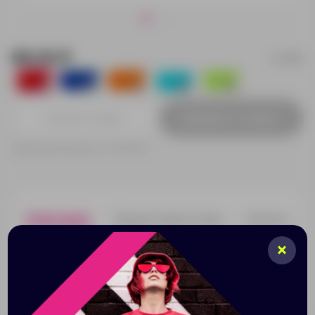
98.25 ₽
413601
234
2532
7262
3885
5754
Добавить в заявку
Принимаем заказы от 100 000 Р
Описание
Характеристики
Нанесени
Яркий пенал из ПВХ закрывается на zip-замок. На
этот пенал можно нанести название компании и
вложить в него несколько сувениров небольшого
размера.