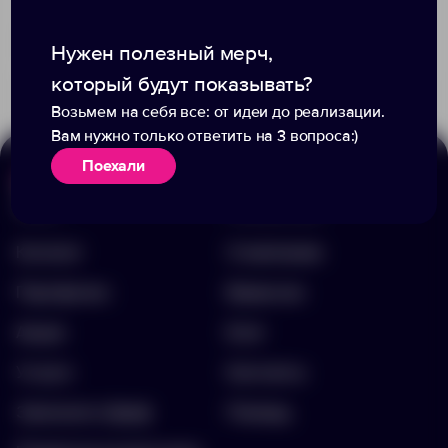
+2
1675
166
Доступно:
1
Нужен полезный мерч,
190.00 ₽
16130.50
148.00 ₽
13804.50
который будут показывать?
Возьмем на себя все: от идеи до реализации.
Вам нужно только ответить на 3 вопроса:)
Поехали
Меню
Информация
Каталог
О компании
Портфолио
Вакансии
Акции
Блог
Услуги
Контакты
Заполнить бриф
Помощь