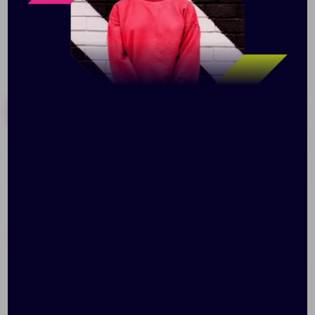
Похожие товары
Готовые наборы
Набор Hobby с цветными
Пенал P-case, красный
карандашами, ластиком
и точилкой, красный