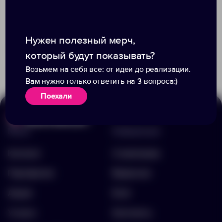
Нужен полезный мерч,
Доступно:
1
Доступно:
2908
1 380.00 ₽
149.00 ₽
который будут показывать?
17025.02
16131.60
Возьмем на себя все: от идеи до реализации.
Вам нужно только ответить на 3 вопроса:)
Поехали
Меню
Информация
Каталог
О компании
Портфолио
Вакансии
Акции
Блог
Услуги
Контакты