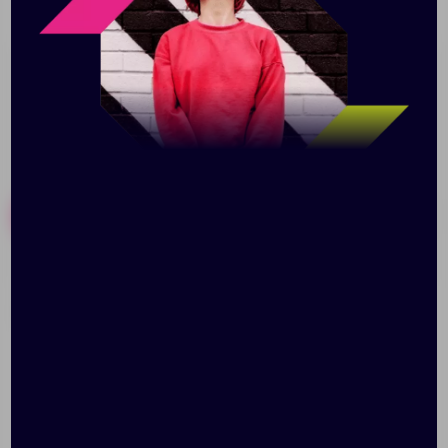
нужная канцелярская принадлежность. Цвета в
ассортименте.
Похожие товары
Готовые наборы
Детский плед Tender.
Рюкзак для
Rabbit, песочный с
раскрашивания Create,
белым
белый