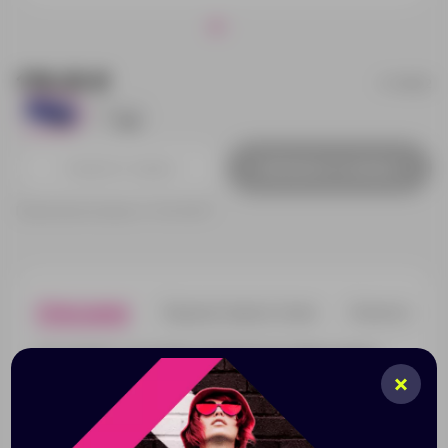
178.25 ₽
749502
4647
2501
Добавить в заявку
Принимаем заказы от 100 000 Р
Описание
Характеристики
Нанесени
Кто сказал, что логику и мелкую моторику можно
развивать только детям? Пару-тройку минут
свободного времени в офисе можно посвятить
знакомой всем с детства забаве – игре в "пятнашки".
Игра расположена на линейке, так что это еще и