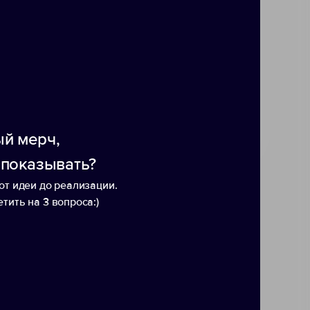
ерсальные наборы для
, замедлиться и подарить
— о заботе о себе и маленьких
ь силы, а свеча создаст
вои перенесёт вас в зимний
ашает остановиться, вдохнуть
й мерч,
 показывать?
от идеи до реализации.
тить на 3 вопроса:)