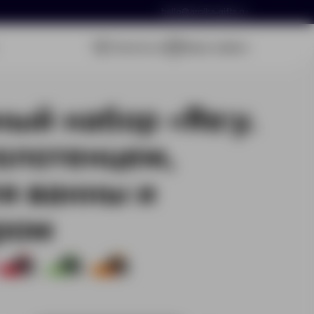
hello@arnika-gifts.ru
Связаться
Ваша заявка
ый набор «Re:y.
полотенцем,
я ванны и
ром
217
217
99