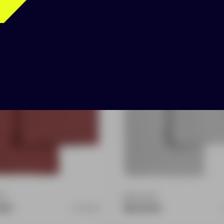
 полотенец Fine Line,
Набор полотенец Fine 
ный
серый
:
0
Доступно:
0
0 ₽
561.00 ₽
10788.50