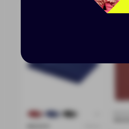
Полотенце Soft Me Light,
Набор
среднее, синее
крас
Доступно
+2
175
35
210
450.0
490.00 ₽
15112.40