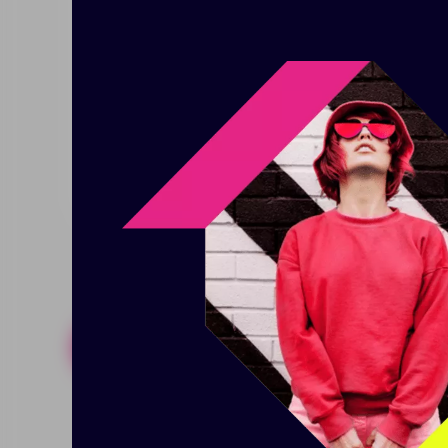
восстановиться после дней, по
осознанного отдыха, которые 
себе время на настоящую жизнь 
ритуалах уюта. Ароматная соль
мягкий свет и атмосферу споко
лес, наполняя пространство с
глубоко и посвятить время толь
Похожие товары
Готовые н