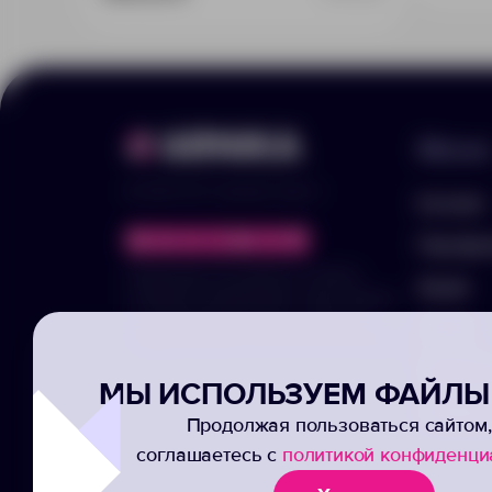
Меню
© 2025 ООО «Арника-Гифтс»
Каталог
Портфо
Продолжая пользоваться сайтом,
Акции
отправляя информацию через формы,
вы подтвержаете своё согласие на
Услуги
обработку ваших персональных данных
Заполни
МЫ ИСПОЛЬЗУЕМ ФАЙЛЫ 
Подписк
Продолжая пользоваться сайтом,
соглашаетесь с
политикой конфиденци