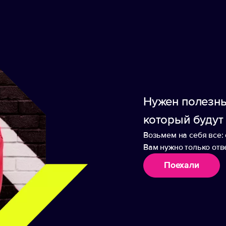
лных скорости, дедлайнов и шума. Re:y. — Унив
помогут отстраниться от информационного шума
и личные моменты счастья. Набор "Re:y. Care" 
 для ванны поможет расслабиться и восстановит
йствия. Диффузор с ароматом еловых шишек и х
вежестью и ощущением покоя. Этот набор пригл
ко себе.
Нужен полезны
который будут
Возьмем на себя все: 
Вам нужно только отве
Поехали
аборы