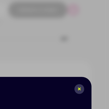
Добавить в заявку
Р
217
т возможность замедлиться и
овать себя, поблагодарить и