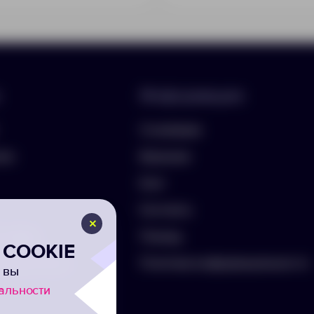
Информация
О компании
лио
Вакансии
Блог
Контакты
ть бриф
Помощь
COOKIE
а на рассылку
Политика конфиденциальности
 вы
альности