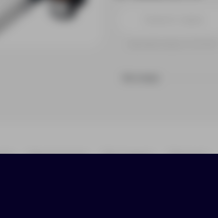
Принимаем заказы от 100 000 
На складе
ики
Нанесение
Доставка
Оплата
важнее всего человек, а не его роль. Они даря
 набор — как мини-ритуал: согреться, почувств