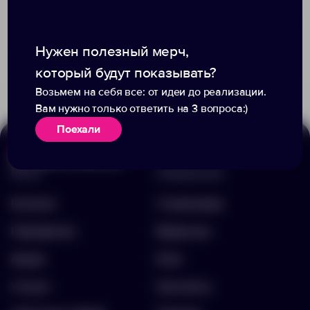
Нужен полезный мерч,
Доступно:
0
Доступно:
0
5 560.00 ₽
186.00 ₽
10720.40
13810.60
который будут показывать?
Возьмем на себя все: от идеи до реализации.
Вам нужно только ответить на 3 вопроса:)
Поехали
Меню
Информация
Каталог
О компании
Портфолио
Вакансии
Акции
Блог
Услуги
Контакты