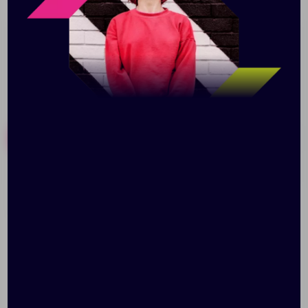
любой карман.
Похожие товары
Готовые наборы
Рюкзак Photon с
Рюкзак-мешок Carnaby,
водоотталкивающим
белый
покрытием, голубой