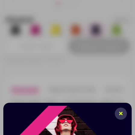
175.00 ₽
19550171
0
8
0
18
30
8
Добавить в заявку
Принимаем заказы от 100 000 Р
Описание
Характеристики
Нанесени
Рюкзак-мешок "Oriole" – отличный промо-сувенир для
молодежной продукции. Богатый выбор ярких
расцветок, на полиэстеровую ткань очень удобно
наносить изображения различными способами.
Шнурок позволяет носить рюкзак через плечо или на
спине. Компактный, в сложенном виде поместится в