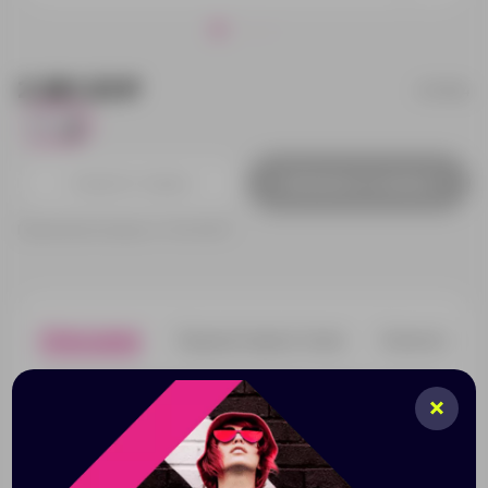
2 261.23 ₽
137304
126
Добавить в заявку
Принимаем заказы от 100 000 Р
Описание
Характеристики
Нанесени
Награда выполнена из прозрачного стекла, не имеет
постамента и никаких отвлекающих деталей.
Минималистична и лаконична. Благодаря слегка
изогнутой поверхности персонализация на ней
смотрится панорамно. • Лаконичный дизайн •