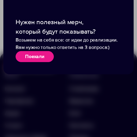
Доступно:
412
Доступно:
0
Нужен полезный мерч,
3 115.00 ₽
4 155.00 ₽
7853
20117.80
который будут показывать?
Возьмем на себя все: от идеи до реализации.
Вам нужно только ответить на 3 вопроса:)
Поехали
Меню
Информация
Каталог
О компании
Портфолио
Вакансии
Акции
Блог
Услуги
Контакты