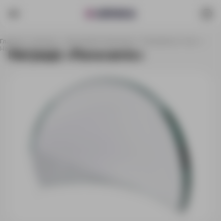
Главная
Каталог
Наградная продукция
Наградные стелы
Награда «Panoramix»
Награда «Panoramix»