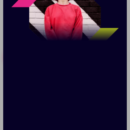
Прозрачное стекло • Изогнутая поверхность
Похожие товары
Готовые наборы
Стела Petal
Награда Adamant