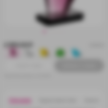
2 950.00 ₽
21092.03
32
95
284
45
108
Добавить в заявку
Принимаем заказы от 100 000 Р
Описание
Характеристики
Нанесени