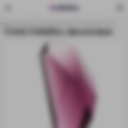
Главная
Каталог
Наградная продукция
Наградные стелы
Стела Cristallino, фиолетовая
Стела Cristallino, фиолетовая