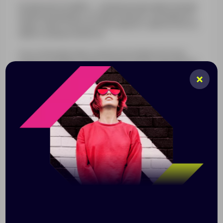
Коллекция Cristallino — целая россыпь ярких наград
необычной формы, которая позволит подчеркнуть
грани таланта получателя и надолго запечатлеть в
памяти ценные моменты.
Эта стела-кристалл с легкостью поместится на
ладони и подарит бурю положительных эмоций при
награждении! Оригинальные стелы Cristallino
напоминают эстетичные обломки настоящих
кристаллов или минеральных камней, притягательных
в своей уникальности и естественной простоте.
Благодаря материалу — премиальному стеклу К9 — и
особой технике окрашивания рождается оптический
эффект: свет преломляется сквозь цветные грани,
делая всю награду живой и яркой.
Стела изготовлена из стекла К9, в основе которого
лежит оптическое боросиликатное стекло. Эту
марку стекла отличает низкий процент посторонних
включений, высокий показатель преломления и
высокая прозрачность — идеальные качества для
изготовления наград премиального уровня.