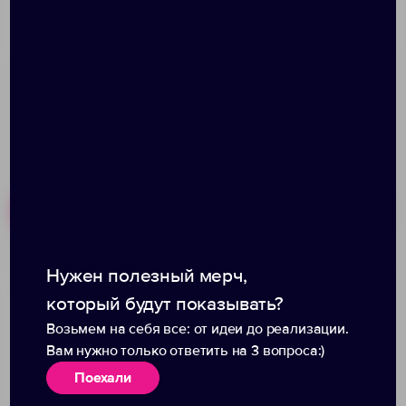
Cristallino. Кристаллы мечты.
Поставляется в подарочной коробке.
Размер: 8,5x4x15 см; упаковка 19х14х5,6 см
Похожие товары
Готовые наборы
Нужен полезный мерч,
Награда Lentil, малая
Награда Bee, малая
который будут показывать?
Возьмем на себя все: от идеи до реализации.
Вам нужно только ответить на 3 вопроса:)
Поехали