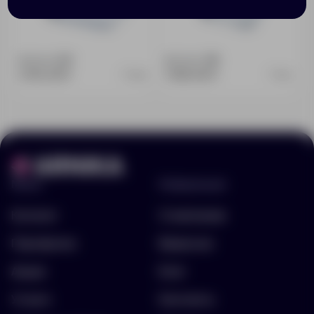
Доступно:
241
Доступно:
146
2 155.00 ₽
1 585.00 ₽
7829
7834
Меню
Информация
Каталог
О компании
Портфолио
Вакансии
Акции
Блог
Услуги
Контакты