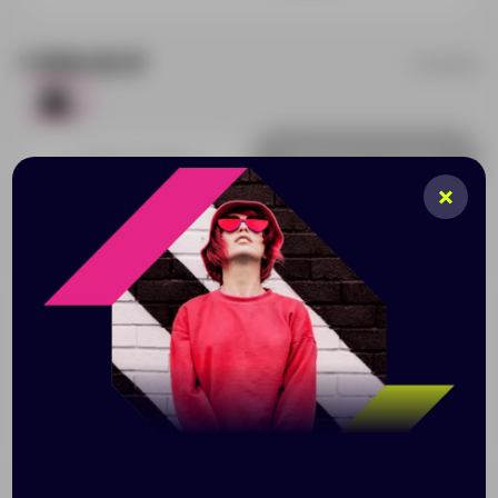
1 958.83 ₽
11955600
211
Добавить в заявку
Принимаем заказы от 100 000 Р
Описание
Характеристики
Нанесени
Сумка для ноутбука от Balmain. Отделение для
ноутбуков с диагональю монитора до 15,4". Кармашки
для визиток, телефона и других мелочей. Сумка
упакована в коробку Balmain. Микроволокно.