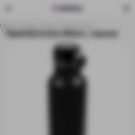
Главная
Каталог
Посуда
Бутылки для воды
Термобутылка Bidon, черная
Термобутылка Bidon, черная