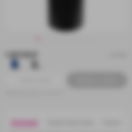
1 237.00 ₽
15739.30
1891
476
Добавить в заявку
Принимаем заказы от 100 000 Р
Описание
Характеристики
Нанесени