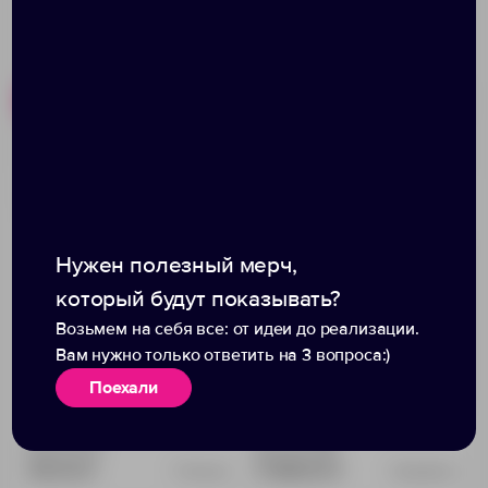
Похожие товары
Готовые наборы
Кружка чайная
Платок шелковый
Sentiment, белая
Delicate, каллы
Нужен полезный мерч,
который будут показывать?
Возьмем на себя все: от идеи до реализации.
Вам нужно только ответить на 3 вопроса:)
Поехали
Доступно:
0
Доступно:
34
410.00 ₽
11 383.00 ₽
7519.60
20088.03