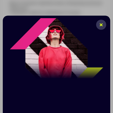
Вместительная термобутылка с большой ручкой для
переноски.
Сохраняет напиток горячим до 12 часов.
Емкость 500 мл
Конструкция с двойными стенками и
вакуумной изоляцией
Изменение температуры напитка внутри
бутылки при температуре окружающей среды
+20 °С и начальной температуре 95 °С: через
6 часов — 70 °С, через 12 часов — 55 °С
Винтовая крышка с ручкой
Размер: диаметр дна 7 см, высота 22,7 см;
упаковка: 7,5x7,5x23 см