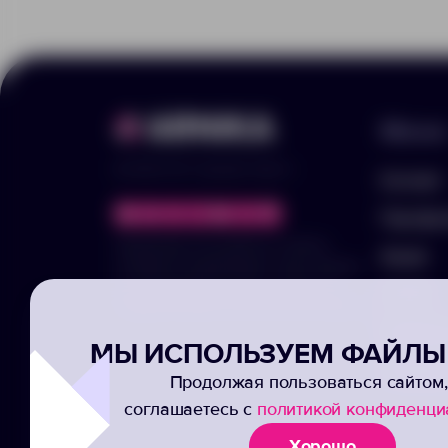
Меню
© 2025 ООО «Арника-Гифтс»
Каталог
Портфо
Продолжая пользоваться сайтом,
Акции
отправляя информацию через формы,
вы подтвержаете своё согласие на
Услуги
обработку ваших персональных данных
Заполни
МЫ ИСПОЛЬЗУЕМ ФАЙЛЫ 
Подписк
Продолжая пользоваться сайтом,
соглашаетесь с
политикой конфиденци
Хорошо