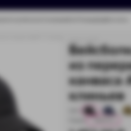
олио
Услуги
Каталог
О компании
Блог
Помощь
Бриф
Контакты
анного канваса AWARE™, 6 клиньев
Артикул:
V453031
Бейсболк
из перер
канваса 
клиньев
Цвет:
4
15
Размер:
58-63 см
4