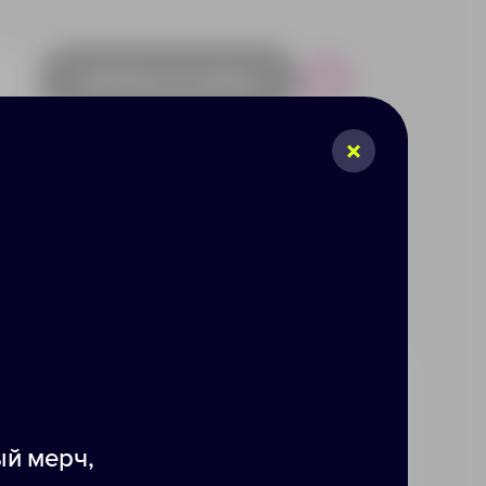
Добавить в заявку
Р
4
4371
й мерч,