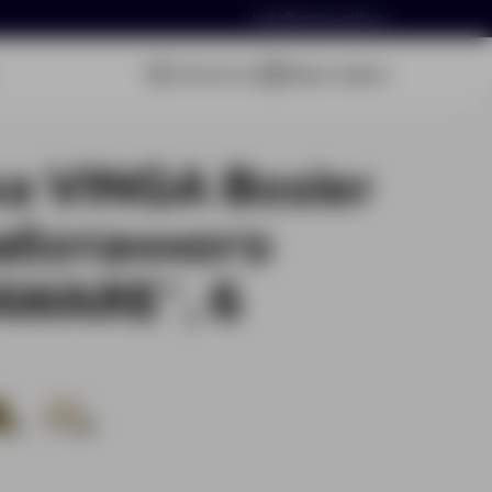
hello@arnika-gifts.ru
Связаться
Ваша заявка
а VINGA Bosler
аботанного
AWARE™, 6
6
1