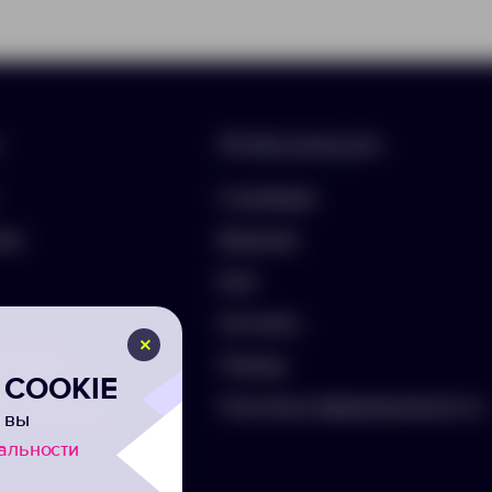
Информация
О компании
лио
Вакансии
Блог
Контакты
ть бриф
Помощь
COOKIE
а на рассылку
Политика конфиденциальности
 вы
альности