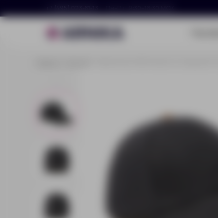
+7 (495) 023-81-13
Пн–Пт, 9:30–18:30 МСК
Портф
Главная
Каталог
Бейсболка VINGA Bosler из переработ