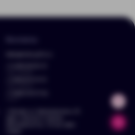
Контакты
hello@arnika-gifts.ru
+7 (495) 023-81-13
отдел продаж
+7 (925) 670-13-13
отдел закупок
+7 (929) 576-37-64
логист
г. Москва, ул. Дмитровское ш., 81,
офис ¾ (вход со стороны
Дмитровского ш., 3 этаж, офис
слева)