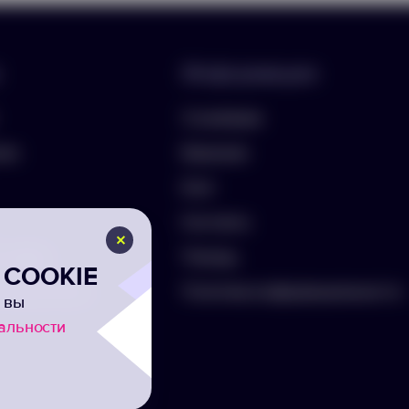
Информация
О компании
лио
Вакансии
Блог
Контакты
ть бриф
Помощь
COOKIE
а на рассылку
Политика конфиденциальности
 вы
альности