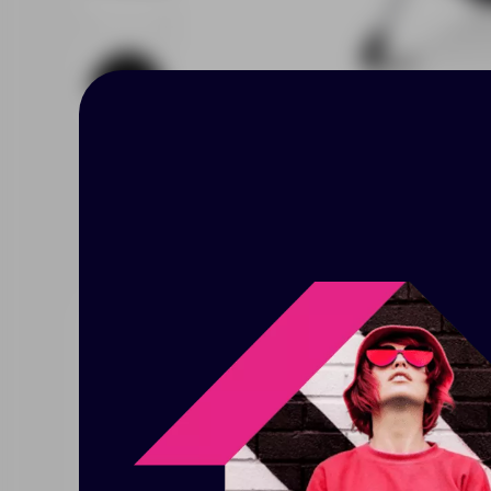
Описание
Характерист
Автоматический зонт — удобный
стекловолокна, металлический 