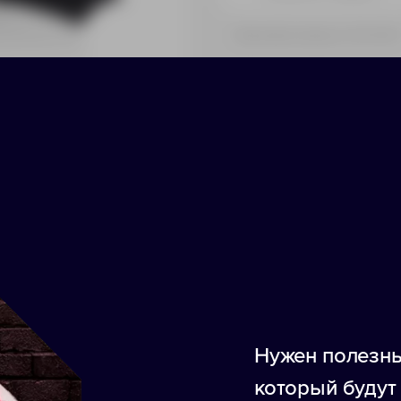
Принимаем заказы от 100 000 
На складе
В Европе
ики
Нанесение
Доставка
Оплата
Нужен полезны
 и стильный аксессуар, который надежно защит
каркас и полотно из переработанных пластиков
который будут