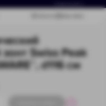
hello@arnika-gifts.ru
Связаться
Ваша заявка
ический
 зонт Swiss Peak
AWARE™, d116 см
Добавить в заявку