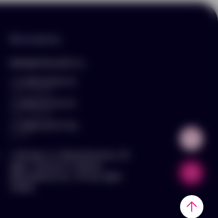
Контакты
hello@arnika-gifts.ru
+7 (495) 023-81-13
отдел продаж
+7 (925) 670-13-13
отдел закупок
+7 (929) 576-37-64
логист
г. Москва, ул. Дмитровское ш., 81,
офис ¾ (вход со стороны
Дмитровского ш., 3 этаж, офис
слева)