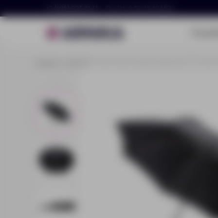
+7 (495) 023-81-13
Пн–Пт, 9:30–18:30 МСК
Портф
Главная
Каталог
Автоматический складной зонт Swiss P