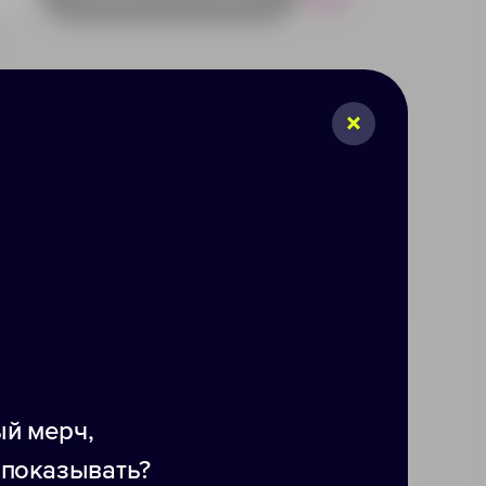
Р
12
6802
й мерч,
ит вас от дождя. Спицы из
ых бутылок гарантируют его
 показывать?