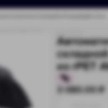
олио
Услуги
Каталог
О компании
Блог
Помощь
Бриф
Контакты
eak из rPET AWARE™, d116 см
Артикул:
P850.461
Автомат
складной
из rPET 
12
3 080.00 ₽