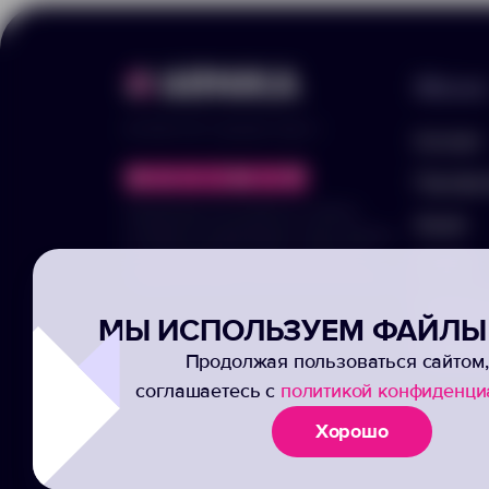
Меню
© 2025 ООО «Арника-Гифтс»
Каталог
Портфо
Продолжая пользоваться сайтом,
Акции
отправляя информацию через формы,
вы подтвержаете своё согласие на
Услуги
обработку ваших персональных данных
Заполни
МЫ ИСПОЛЬЗУЕМ ФАЙЛЫ 
Подписк
Продолжая пользоваться сайтом,
соглашаетесь с
политикой конфиденци
Хорошо