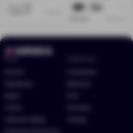
Доступно:
606
+1
1254
707
3 988.00 ₽
13647.10
999.00 ₽
12450.90
Меню
Информация
Каталог
О компании
Портфолио
Вакансии
Акции
Блог
Услуги
Контакты
Заполнить бриф
Помощь
Подписка на рассылку