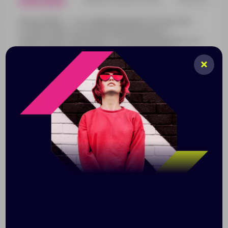
Рюкзак Dillon — это универсальный спутник и для
путешествий, и для повседневной жизни. У
классического рюкзака есть необычная фишка: его
можно компактно сложить. В таком виде он
поместится даже в маленькую сумочку и займет
совсем немного места при хранении или в поездке. В
разложенном виде объем рюкзака 15 литров,
поэтому в него поместится довольно много вещей,
необходимых в поездке. Внутри — одно основное
отделение, снаружи есть карман на молнии.
Минималистичный, удобный и практичный — таким
получился складной рюкзак Dillon. Он изготовлен из
переработанных пластиковых бутылок; ткань
плотностью 300D прочная и износостойкая. Не
содержит ПВХ. Сертифицировано AWARE™. Наличие
индикаторных частиц AWARE™ подтверждает, что
мы действительно используем переработанные
материалы. 2% с продажи каждой вещи, отмеченной
сертификатом AWARE™, мы перечисляем в
поддержку всемирной организации Water.org.