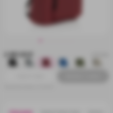
2 491.00 ₽
P763.1904
4
0
0
0
0
0
Добавить в заявку
Принимаем заказы от 100 000 Р
Описание
Характеристики
Нанесени