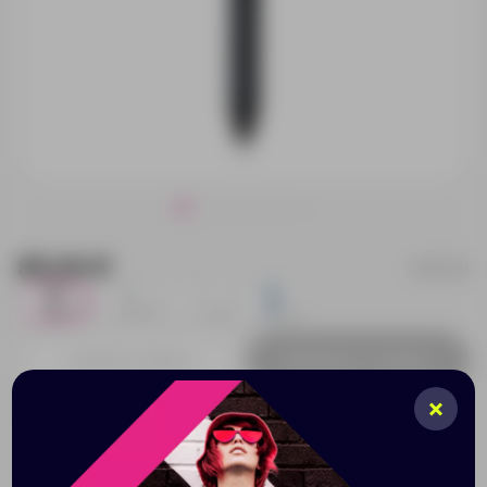
85.00 ₽
P611.181
0
0
0
0
Добавить в заявку
Принимаем заказы от 100 000 Р