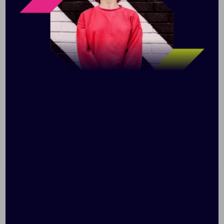
Описание
Характеристики
Нанесени
Те, кто любят все контролировать, по достоинству
оценят ручку TwistLock из переработанного ABS-
пластика, сертифицированного RCS. Оригинальный
поворотный механизм надежно фиксирует кончик
стержня внутри ручки. Благодаря этому вы можете
не переживать, что она протечет и оставит следы на
одежде, сумке или важных документах. Благодаря
фирменному наконечнику TC-ball ручка пишет
невероятно мягко. Длина письма ручки — 1200
метров. Стержень можно менять. Количество
переработанных материалов, которые
использовались при создании ручки, составляет 67%
от общего веса изделия. Сертификация RCS
гарантирует полный контроль цепочки поставок
переработанных материалов.