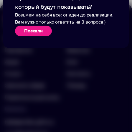
который будут показывать?
Возьмем на себя все: от идеи до реализации.
Вам нужно только ответить на 3 вопроса:)
Меню
Информация
Поехали
Каталог
О компании
Портфолио
Вакансии
Акции
Блог
Услуги
Контакты
Заполнить бриф
Помощь
Подписка на рассылку
Контакты
hello@arnika-gifts.ru