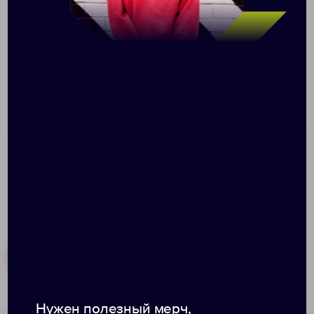
Набор письменных принадлежностей Bamboo
состоит из шариковой ручки и механического
карандаша. Оба изделия выполнены из натурального
бамбука, сертифицированного FSC®. Синей немецкой
пасты в ручке хватит, чтобы прочертить линию до
800 метров. Диаметр грифеля механического
карандаша 0.7 мм. Набор поставляется в фирменной
крафтовой коробке, сертифицированной FSC®.
Похожие товары
Готовые наборы
Нужен полезный мерч,