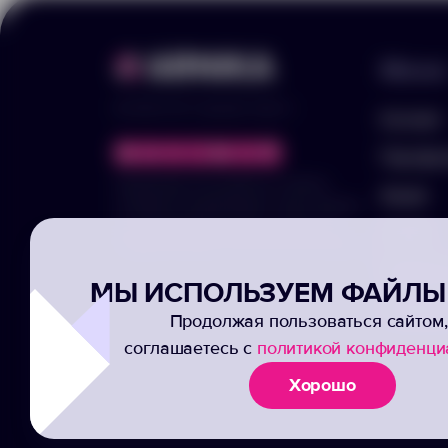
Меню
© 2025 ООО «Арника-Гифтс»
Каталог
Портфо
Продолжая пользоваться сайтом,
Акции
отправляя информацию через формы,
вы подтвержаете своё согласие на
Услуги
обработку ваших персональных данных
Заполни
МЫ ИСПОЛЬЗУЕМ ФАЙЛЫ 
Подписк
Продолжая пользоваться сайтом,
соглашаетесь с
политикой конфиденци
Хорошо