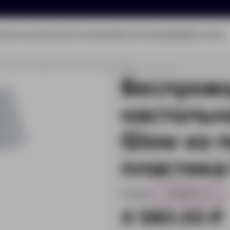
олио
Услуги
Каталог
О компании
Блог
Помощь
Бриф
Контакты
 Glow из переработанного пластика RCS
Артикул:
P513.283
Беспров
настольн
Glow из 
пластика
Размер:
29,3Ø11,9 см
0
4 580.00 ₽