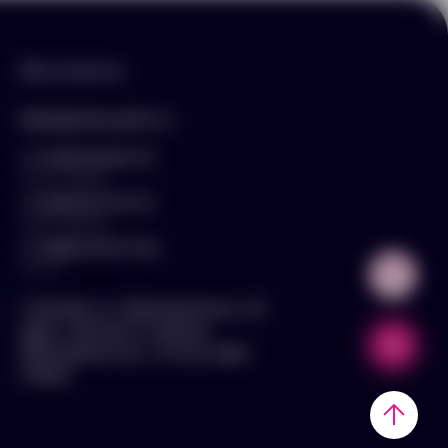
Контакты
hello@arnika-gifts.ru
+7 (495) 023-81-13
отдел продаж
+7 (925) 670-13-13
отдел закупок
+7 (929) 576-37-64
логист
г. Москва, ул. Дмитровское ш., 81,
офис ¾ (вход со стороны
Дмитровского ш., 3 этаж, офис
слева)