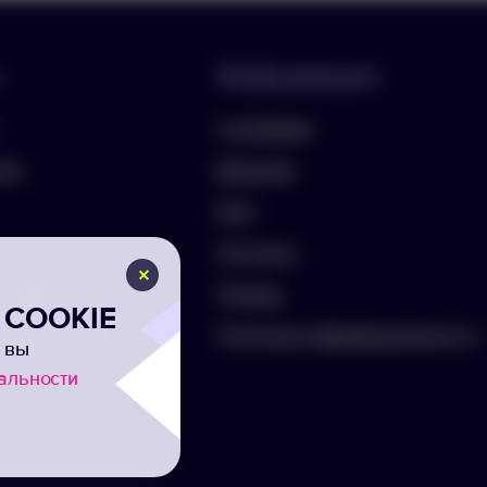
Информация
О компании
лио
Вакансии
Блог
Контакты
ть бриф
Помощь
COOKIE
а на рассылку
Политика конфиденциальности
 вы
альности