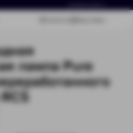
hello@arnika-gifts.ru
Связаться
Ваша заявка
одная
ая лампа Pure
переработанного
 RCS