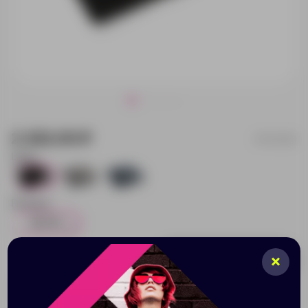
2 232.00 ₽
P453.001
Цвет:
2
20
0
Размер:
180*30
2
Добавить в заявку
Принимаем заказы от 100 000 Р