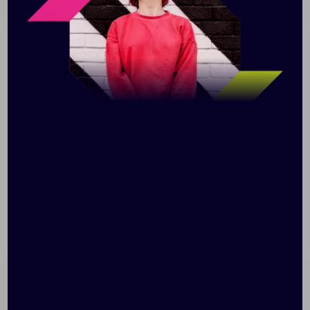
Описание
Характеристики
Нанесени
Шарфы придают образу изюминку, подчеркивают
индивидуальность и, конечно, согревают в
промозглые дни. Шарф Elles — это экологичный
выбор для всех любителей скандинавского стиля. Он
изготовлен из Polylana, экологичной пряжи, которая
наносит природе минимум вреда. Отправляетесь на
прогулку, рабочую встречу или путешествие?
Благодаря минималистичному дизайну шарф
подойдет к любому стилю одежды. Он тонкий, но при
этом теплый и мягкий, очень уютный и комфортный.
Elles — не только модный, но и ответственный выбор.
Сертификат AWARE™ подтверждает подлинное
использование переработанных материалов.