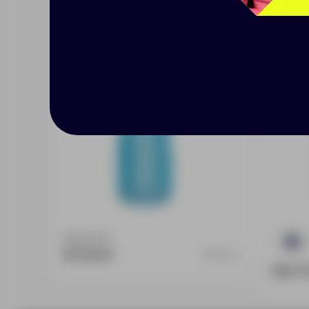
голубая
кара
Доступно:
0
48
611.00 ₽
15154.14
362.7