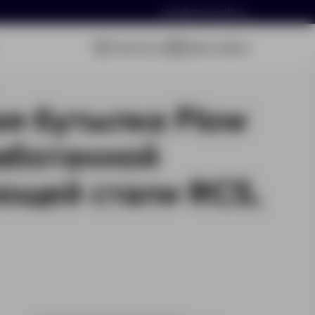
hello@arnika-gifts.ru
Связаться
Ваша заявка
я бутылка Flow
аботанной
ющей стали RCS,