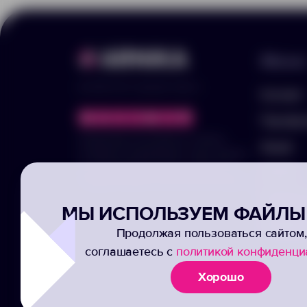
Меню
© 2025 ООО «Арника-Гифтс»
Каталог
Портфо
Продолжая пользоваться сайтом,
Акции
отправляя информацию через формы,
вы подтвержаете своё согласие на
Услуги
обработку ваших персональных данных
Заполни
МЫ ИСПОЛЬЗУЕМ ФАЙЛЫ 
Подписк
Продолжая пользоваться сайтом,
соглашаетесь с
политикой конфиденци
Хорошо