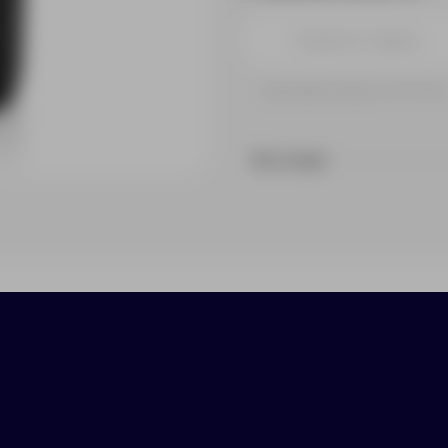
Принимаем заказы от 100 000 
На складе
ики
Нанесение
Доставка
Оплата
умной бутылкой Flow! Нейтральные цвета, прият
ю для напитков. Двойные стенки бутылки сохра