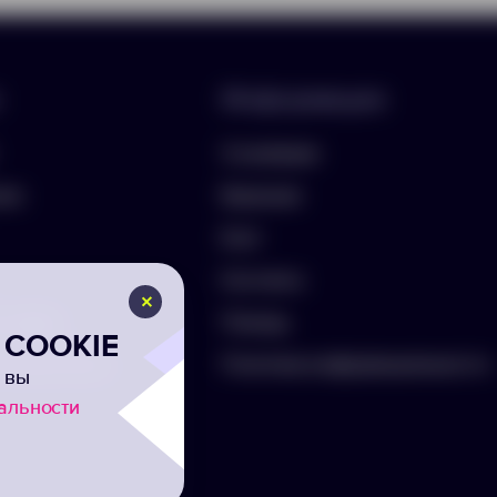
Информация
О компании
лио
Вакансии
Блог
Контакты
ть бриф
Помощь
COOKIE
а на рассылку
Политика конфиденциальности
 вы
альности