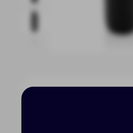
Описание
Характерист
Утоляйте жажду стильно с ваку
станет вашей любимой емкость