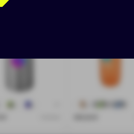
бином
+6
164
423
253
159
1417
3 ₽
355.00 ₽
10000202