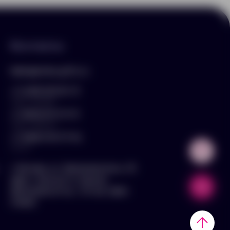
Контакты
hello@arnika-gifts.ru
+7 (495) 023-81-13
отдел продаж
+7 (925) 670-13-13
отдел закупок
+7 (929) 576-37-64
логист
г. Москва, ул. Дмитровское ш., 81,
офис ¾ (вход со стороны
Дмитровского ш., 3 этаж, офис
слева)