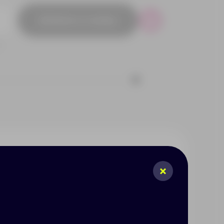
Добавить в заявку
Р
6
ное на ощупь покрытие — она
няют температуру напитка: