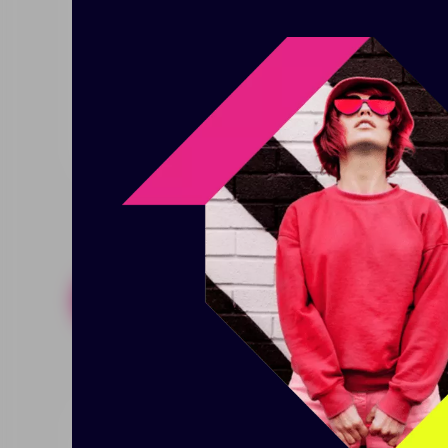
горячим он останется до 5, а х
и основания. Благодаря этому 
540 мл. Количество переработа
75% от общего веса изделия. 
сертифицированной RCS, что г
Похожие товары
Готовые н
Бутылка для воды Fresh,
Бутыл