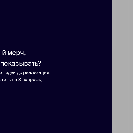
 частей: крышки, верхней части
труда. Не содержит BPA. Объем:
создании ручки, составляет
еющей стали,
 переработанных материалов.
й мерч,
 показывать?
от идеи до реализации.
тить на 3 вопроса:)
ayer»
Спортивная бутылка «Easy
Ваку