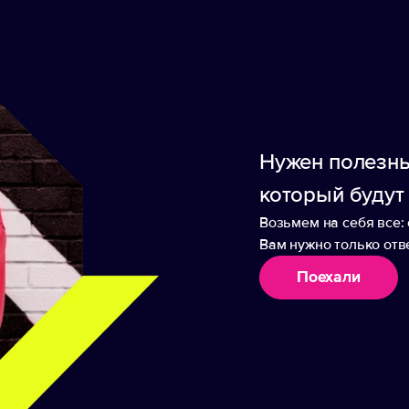
олодным — до 15 часов. Бутылка состоит из трех
вымыть или наполнить ее напитком не составит 
нных материалов, которые использовались при 
Бутылка изготовлена из переработанной нержав
арантирует полный контроль цепочки поставок
Нужен полезны
который будут
Возьмем на себя все: 
Вам нужно только отве
аборы
Поехали
ка «Oregon» с
Бутылка для воды «St