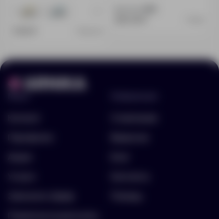
Доступно:
9276
+7
49035
22585
205.00 ₽
15353
11.00 ₽
5002.80
Меню
Информация
Каталог
О компании
Портфолио
Вакансии
Акции
Блог
Услуги
Контакты
Заполнить бриф
Помощь
Подписка на рассылку