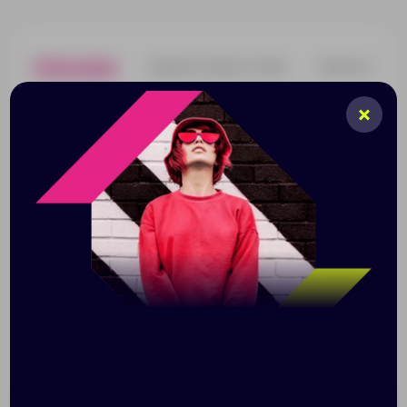
Описание
Характеристики
Нанесени
Занимаетесь ли вы ремонтом, работаете ли над
проектами и чертежами, этот карандаш станет
вашим незаменимым помощником во всех делах.
Долговечный и надежный, он может заменить 100
обычных карандашей: длина письма составляет
около 20 000 метров. На корпусе есть линейка: на
одну из его сторон нанесена разметка в
сантиметрах (до 11), на другой — в дюймах (до 4).
Кроме того, карандаш со стилусом, что позволяет
легко управлять любым устройством с сенсорным
экраном. Переработанный алюминий, основной
материал изделия, уникален тем, что его можно
перерабатывать бессчетное количество раз. Товар
прошел сертификацию RCS, которая гарантирует
полный контроль цепочки поставок переработанных
материалов.