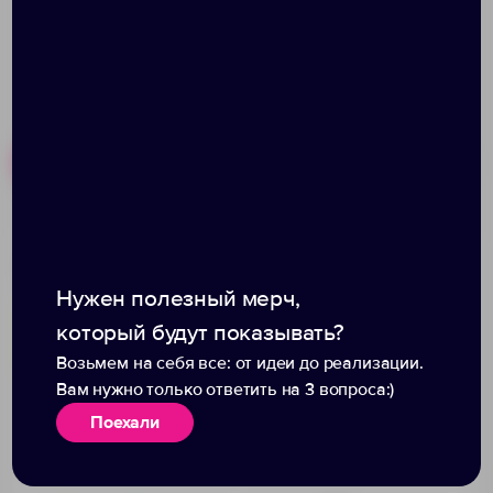
Похожие товары
Готовые наборы
Карандаш простой Hand
Набор цветных
Friend с ластиком,
карандашей Tiny
Нужен полезный мерч,
желтый
который будут показывать?
Возьмем на себя все: от идеи до реализации.
Вам нужно только ответить на 3 вопроса:)
Поехали