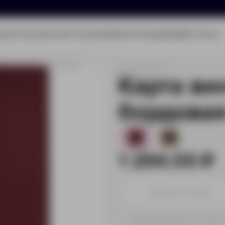
олио
Услуги
Каталог
О компании
Блог
Помощь
Бриф
Контакты
та вин Satiness, бордовая
Артикул:
7914.55
Карта вин
бордова
37
10
1 294.00 ₽
Принимаем заказы от 100 000 