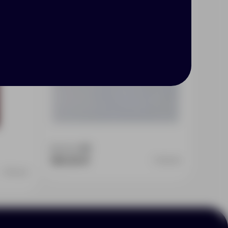
Доступно:
293
165.00 ₽
7923.00
7914.55