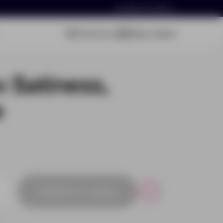
hello@arnika-gifts.ru
Связаться
Ваша заявка
 Satiness,
я
Добавить в заявку
Р