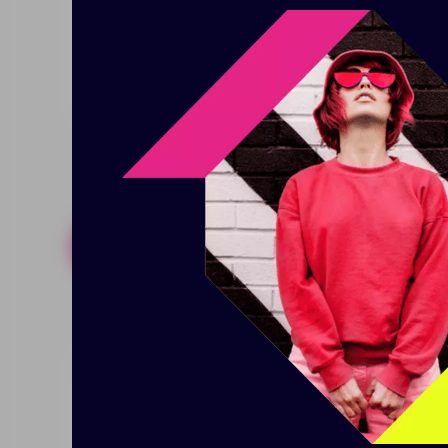
композитного материала — он н
В комплекте карманы-вкладыши 
Размер: 31х17 см
Похожие товары
Готовые н
Папка адресная Luxe,
Карта
черная