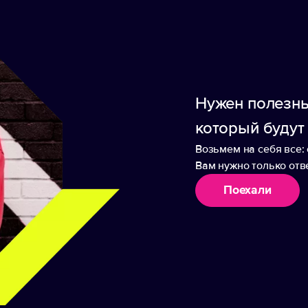
е боится влаги и легко чистится под струей вод
на 6 листов, которые удобно крепятся к папке 
Нужен полезны
который будут
Возьмем на себя все: 
Вам нужно только отве
аборы
Поехали
 вин Satiness, черная
Карта вин Satiness,
бордовая