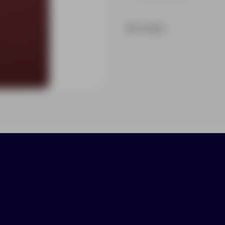
На складе
ики
Нанесение
Доставка
Оплата
ьные и качественные папки, подставки и другие 
одят для компаний сегмента HoReCa. Все издел