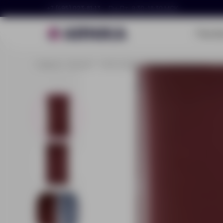
+7 (495) 023-81-13
Пн–Пт, 9:30–18:30 МСК
Портф
Главная
Каталог
Аксессуары
Папки и портфели
Кар