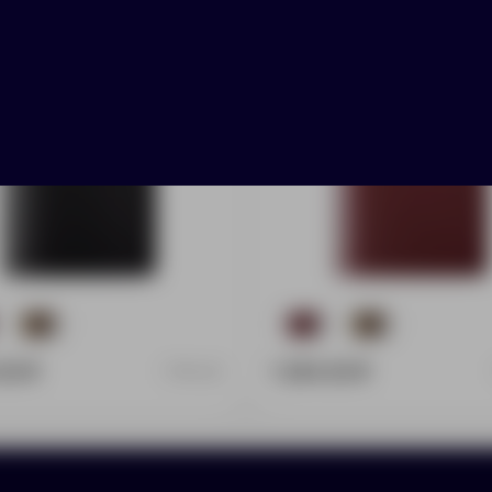
10
37
10
00 ₽
1 294.00 ₽
7914.30