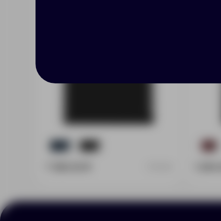
13
11
37
7 390.00 ₽
1 294.
7213.30