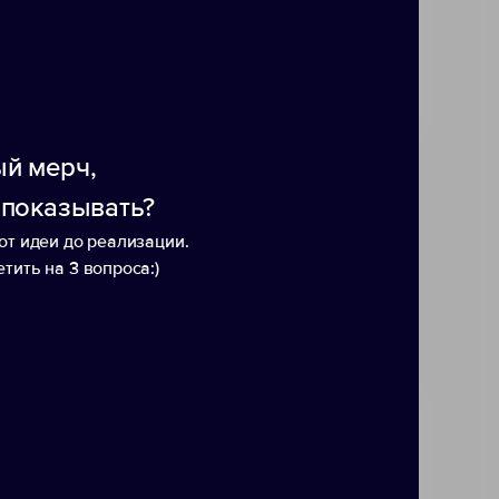
ы.
с помощью резинки.
й мерч,
 показывать?
от идеи до реализации.
тить на 3 вопроса:)
Файл для карты вин
Папка
Satiness
крас