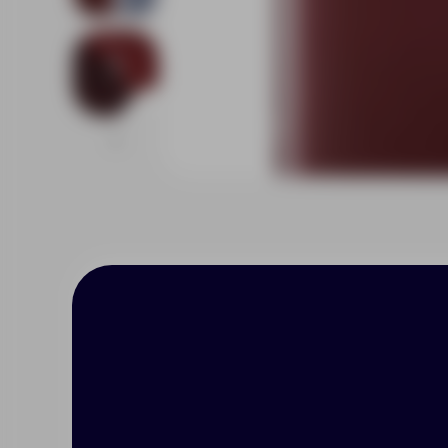
Описание
Характерист
Коллекция Satiness — это стил
стола, которые идеально подх