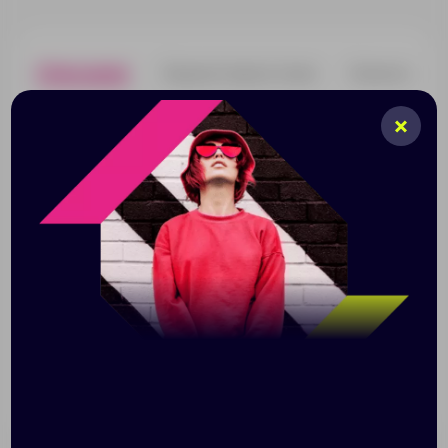
Описание
Характеристики
Нанесени
Яркий контраст текстурной пробки и матовой
керамики делают кружку не только стильным, но и
практичным подарком.
Керамическая кружка Corky идеальна для
сублимационной печати. Благодаря матовой
поверхности нанесенное изображение выглядит
четким и хорошо читается.
Подставка из пробки предотвращает скольжение,
защищает дно кружки от случайного удара и
предотвращает образование конденсата на столе,
если напиток окажется слишком горячим.
Емкость 450 мл.
Пробковая подставка не приклеена к чашке.
Поставляется в индивидуальной упаковке.
Размер: диаметр 8,5 см, ширина с ручкой 12,8 см;
высота 11,5 см