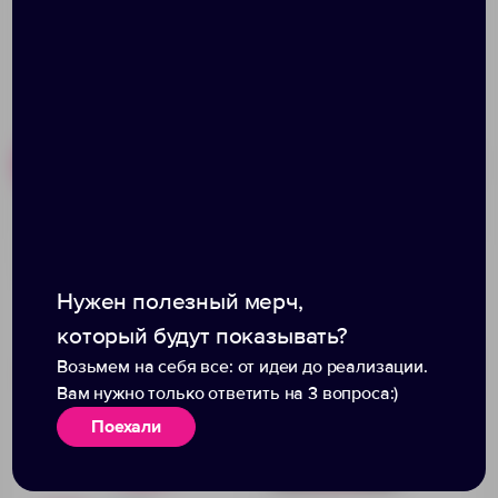
Похожие товары
Готовые наборы
Кружка «Мамий» с
Кружка Enjoy, ярко-
покрытием софт-тач,
розовая (фуксия)
Нужен полезный мерч,
ярко-розовая (фуксия)
который будут показывать?
Возьмем на себя все: от идеи до реализации.
Вам нужно только ответить на 3 вопроса:)
Поехали