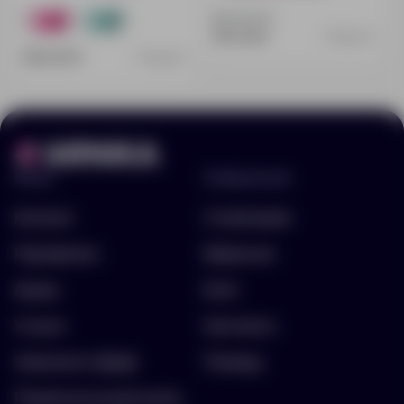
Доступно:
0
4
28
275.00 ₽
10248.77
850.00 ₽
70228.77
Меню
Информация
Каталог
О компании
Портфолио
Вакансии
Акции
Блог
Услуги
Контакты
Заполнить бриф
Помощь
Подписка на рассылку