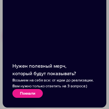
Похожие товары
Готовые наборы
Кружка New Bell
Кружка с подогревом и
матовая, белая с
беспроводной зарядкой
Нужен полезный мерч,
черным
dualBase, белая
который будут показывать?
Возьмем на себя все: от идеи до реализации.
Вам нужно только ответить на 3 вопроса:)
Поехали