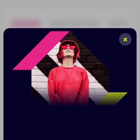
Описание
Характеристики
Нанесени
Яркий контраст текстурной пробки и матовой
керамики делают кружку не только стильным, но и
практичным подарком. Съемная крышка не даст
остыть любимому напитку, а подставка из пробки
предотвращает скольжение, защищает дно кружки
от случайного удара и предотвращает образование
конденсата на столе, если напиток окажется
слишком горячим.
Керамическая кружка Corky Walk идеальна для
сублимационной печати. Благодаря матовой
поверхности нанесенное изображение выглядит
четким и хорошо читается.
Емкость 390 мл, при закрытой крышке — 320 мл.
Поставляется в индивидуальной упаковке.
Размер: диаметр 8,8 см, высота 11 см, упаковка:
12х9,4х11,7 см