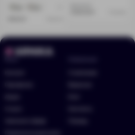
Доступно:
0
+4
1683
5378
3 690.00 ₽
11463.60
313.00 ₽
64811.30
Меню
Информация
Каталог
О компании
Портфолио
Вакансии
Акции
Блог
Услуги
Контакты
Заполнить бриф
Помощь
Подписка на рассылку