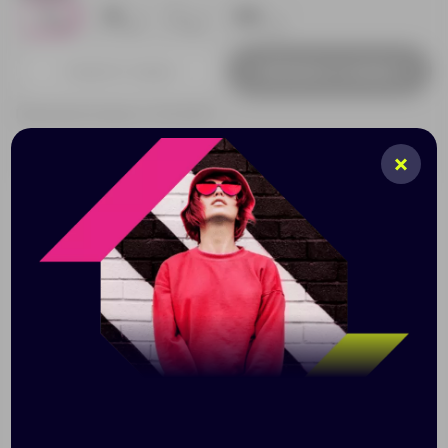
S
M
L
XXL
13
9
8
3
Добавить в заявку
Принимаем заказы от 100 000 Р
Описание
Характеристики
Нанесени
Монохромный принт Tatoo наоборот. Инверсия —
актуальный визуальный прием, который активно
используется и в дизайне одежды. Получается
изображение, напоминающее гравюру в технике
«граттаж».
Kristina Moment (OHMYARTStore) — дизайнер из
Санкт-Петербурга со своим узнаваемым стилем, а
также декоратор и автор иллюстраций, многие из
которых уже стали популярными принтами для