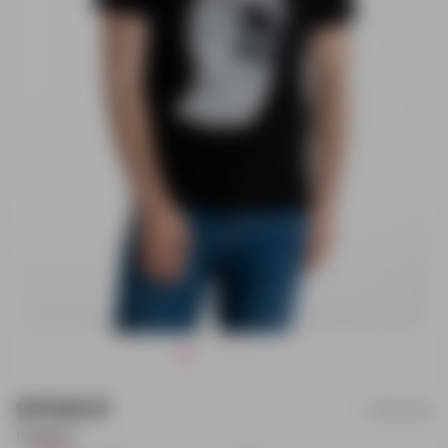
917.00 ₽
70484.301
Размер: