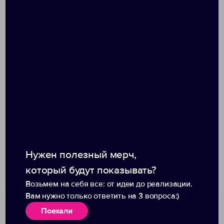
текстиля и канцелярии.Мягкая, удобная плотная
футболка, с воротником, защищенным от
деформации. Отлично держит форму.
Таблица размеров, см
S
M
L
XL
XXL
A
50
53
56
58
62
B
69
72
74
76
78
Допускаются отклонения в 5% от указанных
параметров по размеру и цвету.
Нужен полезный мерч,
который будут показывать?
Размер: S–XXL
Возьмем на себя все: от идеи до реализации.
Вам нужно только ответить на 3 вопроса:)
Поехали