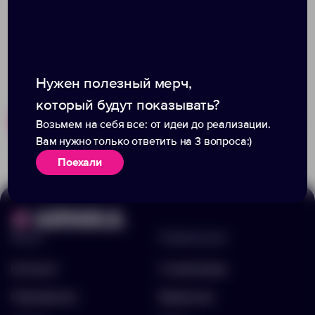
Нужен полезный мерч,
который будут показывать?
Похожие товары
Готовые наборы
Возьмем на себя все: от идеи до реализации.
Вам нужно только ответить на 3 вопроса:)
Поехали
Меню
Информация
Каталог
О компании
Портфолио
Вакансии