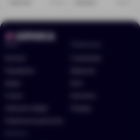
2 419.00 ₽
1 768.00 ₽
11129.55
1898.10
Меню
Информация
Каталог
О компании
Портфолио
Вакансии
Акции
Блог
Услуги
Контакты
Заполнить бриф
Помощь
Подписка на рассылку
Контакты