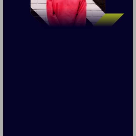
внутренней боковой строчке.
Таблица размеров, см
S
M
L
XL
XXL
3XL
A
49
52
55
58
61
64
B
70
72
74
76
79
82
Допускаются отклонения в 5% от указанных
параметров по размеру и цвету.
Размер: S–XXXL