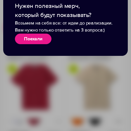
Нужен полезный мерч,
который будут показывать?
Возьмем на себя все: от идеи до реализации.
Похожие товары
Готовые наборы
Вам нужно только ответить на 3 вопроса:)
Поехали
Рубашка поло мужская
Рубашка поло мужская
Neptune, вишнево-
Spring 210, бежевая
красная
+1
+10
14
29
11
73