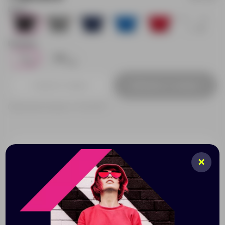
Цвет:
52
1
6
4
12
10
Размер:
S
XXL
52
45
Добавить в заявку
Принимаем заказы от 100 000 Р
Описание
Характеристики
Нанесени
Классическая слегка приталенная модель с боковыми
разрезами по низу изделия. Воротник и низ рукавов в
резинку, укрепляющая тесьма по вороту. Две
контрастные полоски на воротнике и рукавах. Планка
с тремя пуговицами тон в тон, запасная пуговица на