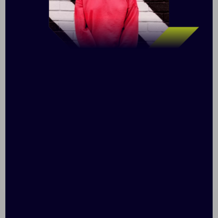
Таблица размеров, см
XS
S
M
L
XL
XXL
A
48
51
54
57
60
63
B
67
69
71
73
75
77
Допускаются отклонения в 5% от указанных
параметров по размеру и цвету.
Размер: XS–XXL