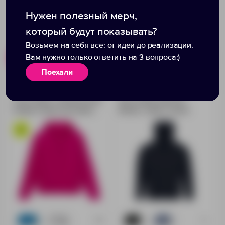
Нужен полезный мерч,
который будут показывать?
Возьмем на себя все: от идеи до реализации.
Вам нужно только ответить на 3 вопроса:)
Похожие товары
Готовые наборы
Поехали
Толстовка с капюшоном
Толстовка унисекс
Snake II ярко-розовая
Stellar, темно-синяя
(фуксия)
+16
+4
61
44
70
65