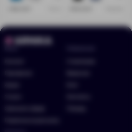
2 466.00 ₽
3 450.00 ₽
7611.57
03568319
Меню
Информация
Каталог
О компании
Портфолио
Вакансии
Акции
Блог
Услуги
Контакты
Заполнить бриф
Помощь
Подписка на рассылку