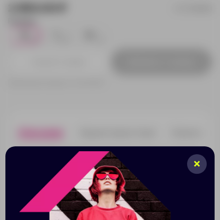
2 850.00 ₽
47700953M
Размер:
M
S
XS
6
8
2
Добавить в заявку
Принимаем заказы от 100 000 Р
Описание
Характеристики
Нанесени
Внутренняя сторона из мольтона с начесом, резинка
с эластаном.
Вшивной рукав; 2 кармана «кенгуру», капюшон на
подкладке с белым стягивающим контрастным
шнурком и наконечниками в тон, облегающая модель.
Толстовки с начесом могут оставлять ворс на
одежде нижнего слоя.