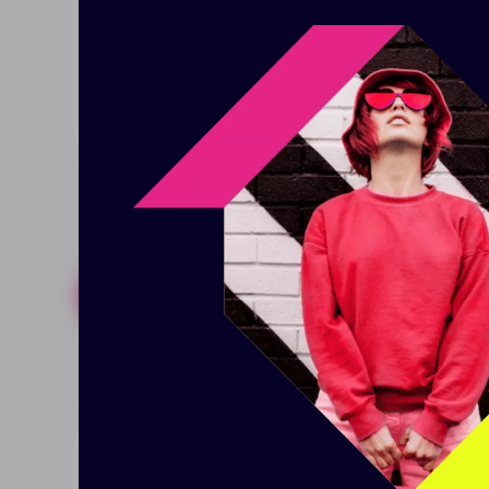
Удобные ручки для переноски
Возможен небольшой разнотон в постав
Размер: 39х30х8 см
Похожие товары
Готовые н
Сумка «Атташе»
Сумка