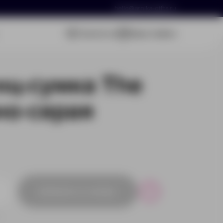
hello@arnika-gifts.ru
Связаться
Ваша заявка
ц-сумка The
мно-серая
Добавить в заявку
Р