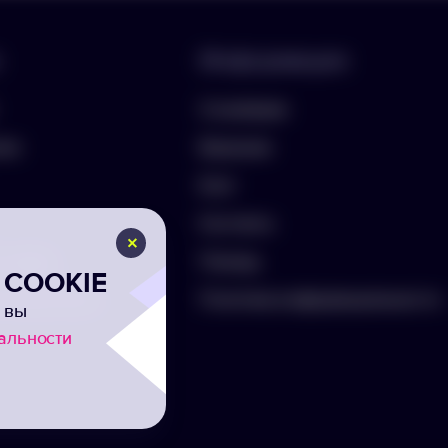
Информация
О компании
лио
Вакансии
Блог
Контакты
ть бриф
Помощь
COOKIE
а на рассылку
Политика конфиденциальности
 вы
альности