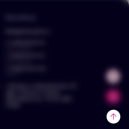
Контакты
hello@arnika-gifts.ru
+7 (495) 023-81-13
отдел продаж
+7 (925) 670-13-13
отдел закупок
+7 (929) 576-37-64
логист
г. Москва, ул. Дмитровское ш., 81,
офис ¾ (вход со стороны
Дмитровского ш., 3 этаж, офис
слева)