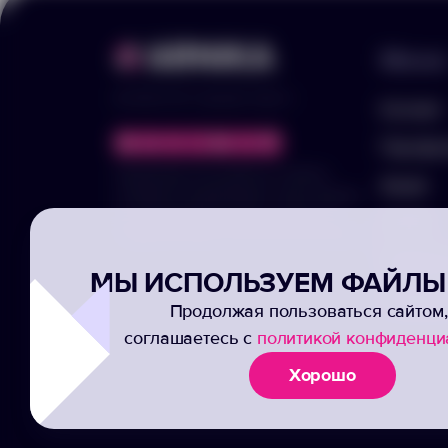
Меню
© 2025 ООО «Арника-Гифтс»
Каталог
Портфо
Продолжая пользоваться сайтом,
Акции
отправляя информацию через формы,
вы подтвержаете своё согласие на
Услуги
обработку ваших персональных данных
Заполни
МЫ ИСПОЛЬЗУЕМ ФАЙЛЫ 
Подписк
Продолжая пользоваться сайтом,
соглашаетесь с
политикой конфиденци
Хорошо