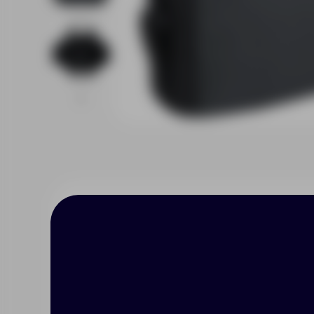
Описание
Характерист
Наружный карман на молнии
Съемный плечевой ремень 130 см