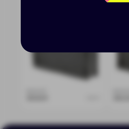
Доступно:
0
Доступно
331.64 ₽
292.2
930177