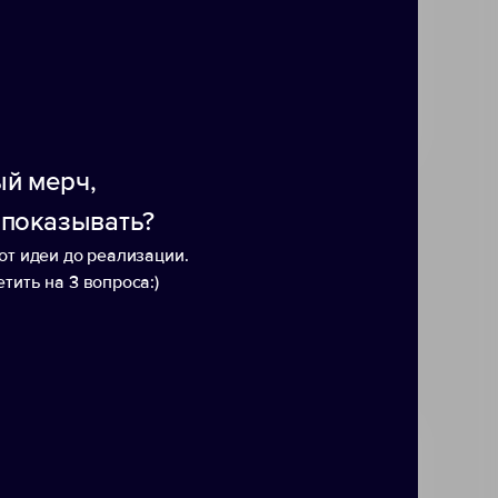
й мерч,
 показывать?
от идеи до реализации.
тить на 3 вопроса:)
Сумка «Tampa»
Конф
докум