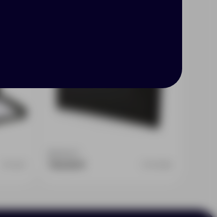
Доступно:
1
740.39 ₽
572227
11972900