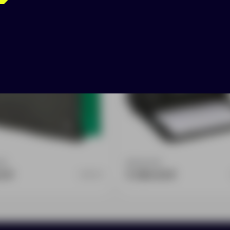
:
0
Доступно:
0
0 ₽
5 306.00 ₽
930173