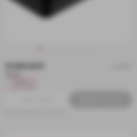
12 900.00 ₽
23999.12
Объем:
512 Гб
42
Добавить в заявку
Принимаем заказы от 100 000 Р