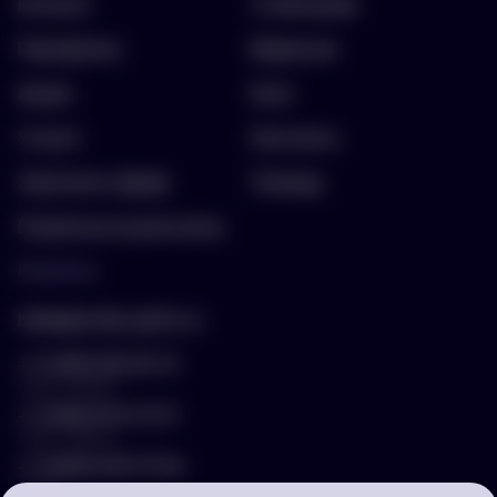
Каталог
О компании
Портфолио
Вакансии
Акции
Блог
Услуги
Контакты
Заполнить бриф
Помощь
Подписка на рассылку
Контакты
hello@arnika-gifts.ru
+7 (495) 023-81-13
отдел продаж
+7 (925) 670-13-13
отдел закупок
+7 (929) 576-37-64
логист