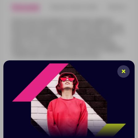
Описание
Характеристики
Нанесени
Несмотря на популярность облачных сервисов,
физические накопители не сдают позиции: жесткие
диски предлагают гораздо более высокие скорости,
удобство и надежность хранения информации.
Кроме того, они служат отличными хранилищами
медиаконтента для различных устройств, например,
телевизоров, аудиосистем или консолей.
Drop Light — портативный внешний твердотельный
SSD-диск USB 3.1 в миниатюрном металлическом
корпусе размером с зажигалку. Такой диск примерно
вдвое быстрее по скоростям записи и чтения, чем
«механический» HDD и не боится ударов, тряски,
падений. Надежно защитит ваши данные, в любой
момент может быть отсоединен от компьютера и
спрятан в карман или косметичку.
На лицевую поверхность может быть нанесено
полноцветное изображение, а гравировка, хотя она и
будет одноцветной, сопровождается подсветкой.
Для наилучшего результата рекомендуем сочетать