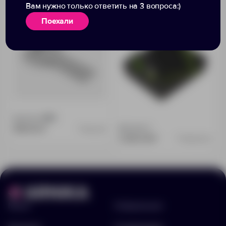
Вам нужно только ответить на 3 вопроса:)
Флешка «Ключ», 8 Гб
Подарочный набор «Q-
edge» с флешкой,
Поехали
ручкой-подставкой и
блокнотом А5
Доступно:
1875
449.00 ₽
Доступно:
1
5402.08
2 206.54 ₽
700322.03
Меню
Информация