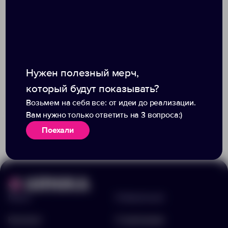
Нужен полезный мерч,
который будут показывать?
Доступно:
3
Возьмем на себя все: от идеи до реализации.
368.00 ₽
Доступно:
2319
10925.60
Вам нужно только ответить на 3 вопроса:)
1 625.00 ₽
15120.60
Поехали
Меню
Информация
Каталог
О компании